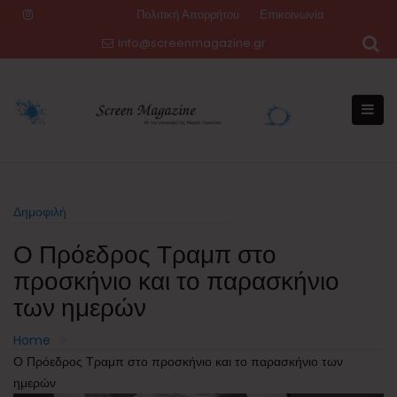
Skip
Πολιτική Απορρήτου
Επικοινωνία
to
info@screenmagazine.gr
content
Δημοφιλή
Ο Πρόεδρος Τραμπ στο
προσκήνιο και το παρασκήνιο
των ημερών
Home
Ο Πρόεδρος Τραμπ στο προσκήνιο και το παρασκήνιο των
ημερών