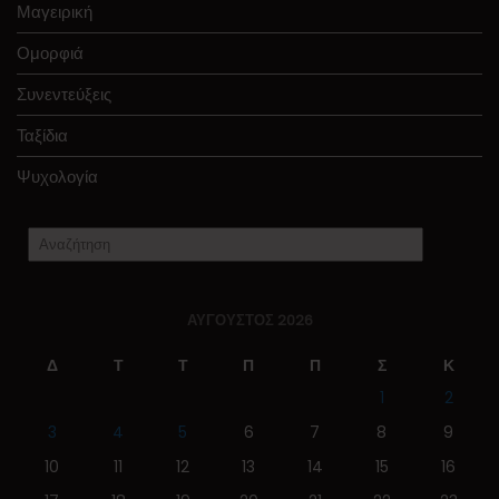
Μαγειρική
Ομορφιά
Συνεντεύξεις
Ταξίδια
Ψυχολογία
ΑΎΓΟΥΣΤΟΣ 2026
Δ
Τ
Τ
Π
Π
Σ
Κ
1
2
3
4
5
6
7
8
9
10
11
12
13
14
15
16