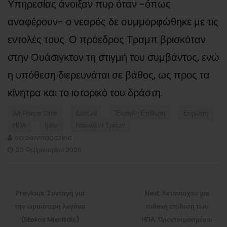
Υπηρεσίας άνοιξαν πυρ όταν -όπως
αναφέρουν- ο νεαρός δε συμμορφώθηκε με τις
εντολές τους. Ο πρόεδρος Τραμπ βρισκόταν
στην Ουάσιγκτον τη στιγμή του συμβάντος, ενώ
η υπόθεση διερευνάται σε βάθος, ως προς τα
κίνητρα και το ιστορικό του δράστη.
Air Force One
Δασμοί
Ένοπλη Επίθεση
Ευρώπη
ΗΠΑ
Ιράν
Ντόναλντ Τραμπ
screenmagazine
23 Φεβρουαρίου 2026
Πλοήγηση
άρθρων
Previous
Next
Previous:
Συνταγή για
Next:
Νετανιάχου για
post:
post:
την ωραιότερη λαγάνα
πιθανή επίθεση των
(Stelios Mixailidis)
ΗΠΑ: Προετοιμασμένοι