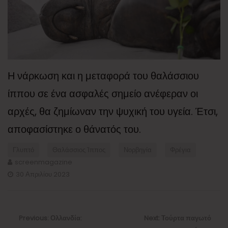
Η νάρκωση και η μεταφορά του θαλάσσιου
ίππου σε ένα ασφαλές σημείο ανέφεραν οι
αρχές, θα ζημίωναν την ψυχική του υγεία. Έτσι,
αποφασίστηκε ο θάνατός του.
Γλυπτό
Θαλάσσιος Ίππος
Νορβηγία
Φρέγια
screenmagazine
30 Απριλίου 2023
Πλοήγηση
άρθρων
Previous
Next
Previous:
Ολλανδία:
Next:
Τούρτα παγωτό