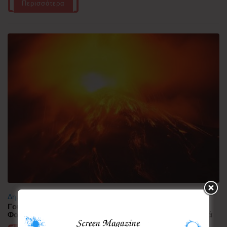
Περισσότερα
Δημοφιλή
Γουατεμάλα: Σε ύφεση η δραστηριότητα του ηφαιστείου
Φουέγο – 1.700 άνθρωποι απομακρύνθηκαν προληπτικά