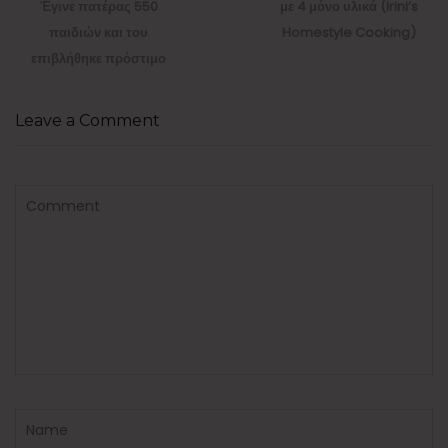
post:
post:
Έγινε πατέρας 550
με 4 μόνο υλικά (Irini’s
παιδιών και του
Homestyle Cooking)
επιβλήθηκε πρόστιμο
Leave a Comment