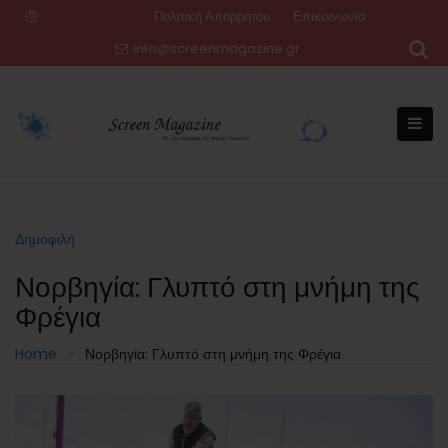
Skip
Πολιτική Απορρήτου
Επικοινωνία
to
info@screenmagazine.gr
content
Δημοφιλή
Νορβηγία: Γλυπτό στη μνήμη της
Φρέγια
Home
Νορβηγία: Γλυπτό στη μνήμη της Φρέγια