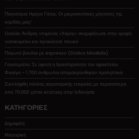
Παγκόσμια Ημέρα Γάτας: Οι μικροσκοπικές μάγισσες της
καρδιάς μας!
Ουαλία: Άνδρας ντυμένος «Χάρος» σκαρφάλωσε στην οροφή
νοσοκομείου και προκάλεσε πανικό
Παγωτό βανίλια με espresso (Stelios Mixailidis)
Γουατεμάλα: Σε ύφεση η δραστηριότητα του ηφαιστείου
Φουέγο – 1.700 άνθρωποι απομακρύνθηκαν προληπτικά
Συνελήφθη πιλότος αεροπορικής εταιρείας με περισσότερα
από 70.000 χάπια ecstasy στην Ινδονησία
KΑΤΗΓΟΡΊΕΣ
Δημοφιλή
Μαγειρική