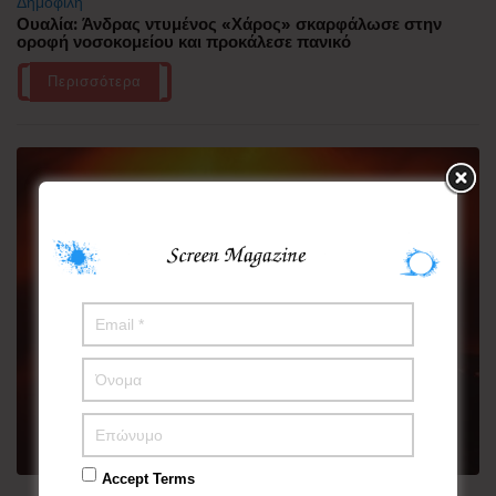
Δημοφιλή
Ουαλία: Άνδρας ντυμένος «Χάρος» σκαρφάλωσε στην
οροφή νοσοκομείου και προκάλεσε πανικό
Περισσότερα
Accept Terms