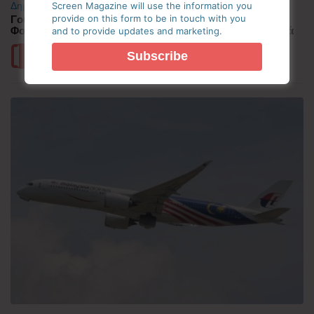
Δημοφιλή
Screen Magazine will use the information you
Γουατεμάλα: Σε ύφεση η δραστηριότητα του ηφαιστείου
provide on this form to be in touch with you
Φουέγο – 1.700 άνθρωποι απομακρύνθηκαν προληπτικά
and to provide updates and marketing.
Περισσότερα