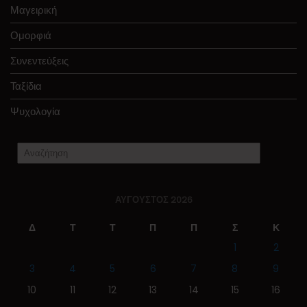
Μαγειρική
Ομορφιά
Συνεντεύξεις
Ταξίδια
Ψυχολογία
ΑΎΓΟΥΣΤΟΣ 2026
Δ
Τ
Τ
Π
Π
Σ
Κ
1
2
3
4
5
6
7
8
9
10
11
12
13
14
15
16