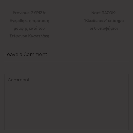
Πλοήγηση
άρθρων
Previous
Next
Previous:
ΣΥΡΙΖΑ:
Next:
ΠΑΣΟΚ:
post:
post:
Εγκρίθηκε η πρόταση
“Κλείδωσαν” επίσημα
μομφής κατά του
οι 6 υποψήφιοι
Στέφανου Κασσελάκη
Leave a Comment