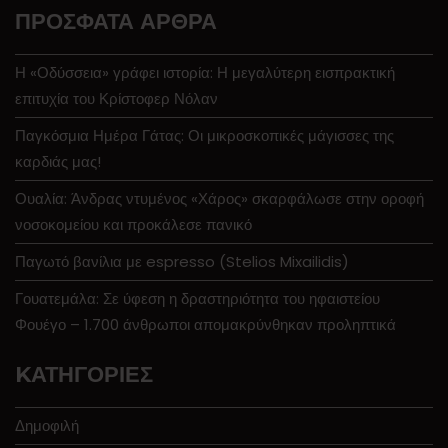
ΠΡΌΣΦΑΤΑ ΆΡΘΡΑ
Η «Οδύσσεια» γράφει ιστορία: Η μεγαλύτερη εισπρακτική
επιτυχία του Κρίστοφερ Νόλαν
Παγκόσμια Ημέρα Γάτας: Οι μικροσκοπικές μάγισσες της
καρδιάς μας!
Ουαλία: Άνδρας ντυμένος «Χάρος» σκαρφάλωσε στην οροφή
νοσοκομείου και προκάλεσε πανικό
Παγωτό βανίλια με espresso (Stelios Mixailidis)
Γουατεμάλα: Σε ύφεση η δραστηριότητα του ηφαιστείου
Φουέγο – 1.700 άνθρωποι απομακρύνθηκαν προληπτικά
KΑΤΗΓΟΡΊΕΣ
Δημοφιλή