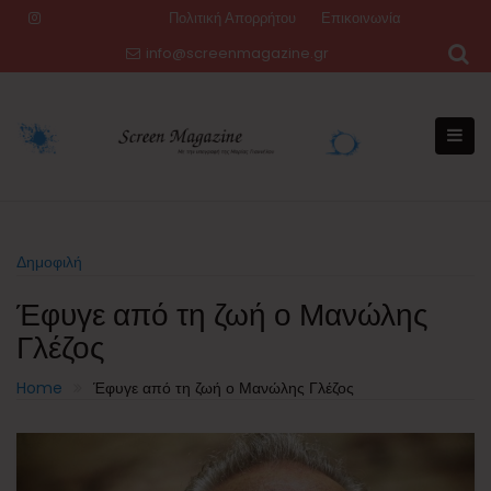
Skip
Πολιτική Απορρήτου
Επικοινωνία
to
info@screenmagazine.gr
content
Δημοφιλή
Έφυγε από τη ζωή ο Μανώλης
Γλέζος
Home
Έφυγε από τη ζωή ο Μανώλης Γλέζος