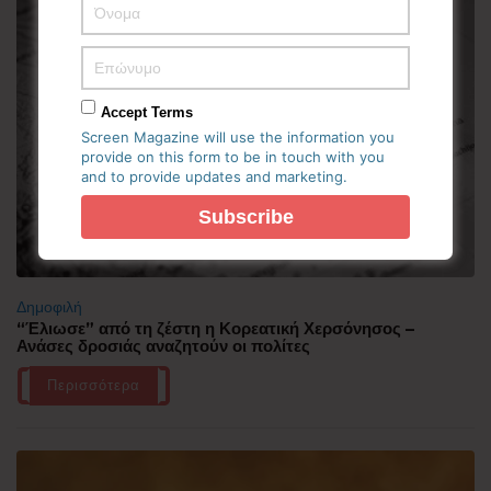
Accept Terms
Screen Magazine will use the information you
provide on this form to be in touch with you
and to provide updates and marketing.
Δημοφιλή
“Έλιωσε” από τη ζέστη η Κορεατική Χερσόνησος –
Ανάσες δροσιάς αναζητούν οι πολίτες
Περισσότερα