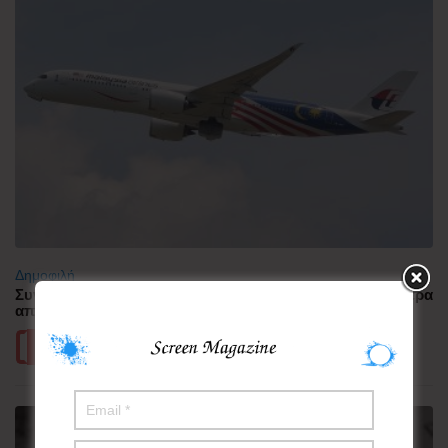
Δημοφιλή
Συνελήφθη πιλότος αεροπορικής εταιρείας με περισσότερα
από 70.000 χάπια ecstasy στην Ινδονησία
Περισσότερα