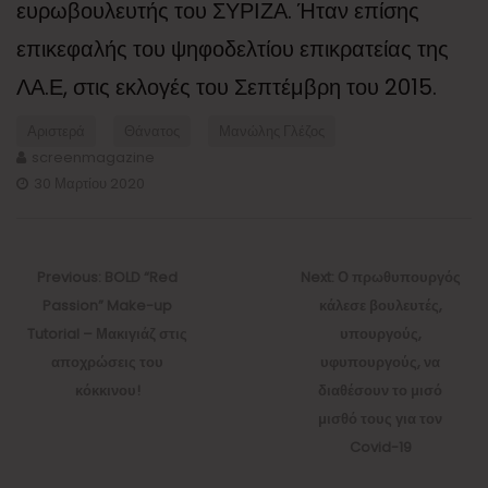
ευρωβουλευτής του ΣΥΡΙΖΑ. Ήταν επίσης
επικεφαλής του ψηφοδελτίου επικρατείας της
ΛΑ.Ε, στις εκλογές του Σεπτέμβρη του 2015.
Αριστερά
Θάνατος
Μανώλης Γλέζος
screenmagazine
30 Μαρτίου 2020
Πλοήγηση
άρθρων
Previous
Next
Previous:
BOLD “Red
Next:
Ο πρωθυπουργός
post:
post:
Passion” Make-up
κάλεσε βουλευτές,
Tutorial – Μακιγιάζ στις
υπουργούς,
αποχρώσεις του
υφυπουργούς, να
κόκκινου!
διαθέσουν το μισό
μισθό τους για τον
Covid-19