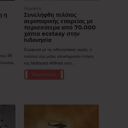
Δημοφιλή
η η
Συνελήφθη πιλότος
αεροπορικής εταιρείας με
περισσότερα από 70.000
χάπια ecstasy στην
Ινδονησία
Σύμφωνα με τις ινδονησιακές αρχές, ο
ίπου 35
πιλότος είχε μόλις ολοκληρώσει πτήση
τεύουσας
της Malaysia Airlines από...
Περισσότερα