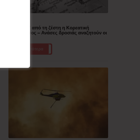
Δημοφιλή
“Έλιωσε” από τη ζέστη η Κορεατική
Χερσόνησος – Ανάσες δροσιάς αναζητούν οι
πολίτες
Περισσότερα