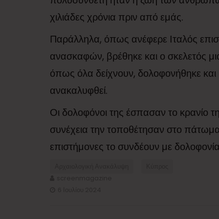
πολυσύνθετη ήταν η ζωή των ανθρώπων 
χιλιάδες χρόνια πριν από εμάς.
Παράλληλα, όπως ανέφερε Ιταλός επιστ
ανασκαφών, βρέθηκε και ο σκελετός μια
όπως όλα δείχνουν, δολοφονήθηκε και 
ανακαλυφθεί.
Οι δολοφόνοι της έσπασαν το κρανίο τη
συνέχεια την τοποθέτησαν στο πάτωμα,
επιστήμονες το συνδέουν με δολοφονί
Αρχαιολογική Ανακάλυψη
Κύπρος
screenmagazine
6 Ιουλίου 2024