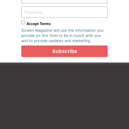
Accept Terms
Screen Magazine will use the information you
provide on this form to be in touch with you
πο μου σε αυτόν τον πλοηγό για την επόμενη φορά που θα
and to provide updates and marketing.