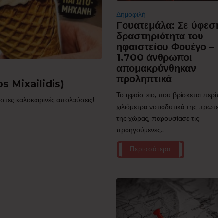
Δημοφιλή
Γουατεμάλα: Σε ύφεσ
δραστηριότητα του
ηφαιστείου Φουέγο –
1.700 άνθρωποι
απομακρύνθηκαν
προληπτικά
s Mixailidis)
Το ηφαίστειο, που βρίσκεται περ
στες καλοκαιρινές απολαύσεις!
χιλιόμετρα νοτιοδυτικά της πρω
της χώρας, παρουσίασε τις
προηγούμενες...
Περισσότερα