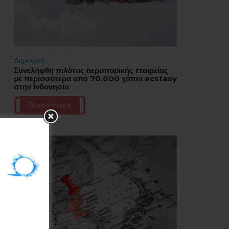
Δημοφιλή
Συνελήφθη πιλότος αεροπορικής εταιρείας
με περισσότερα από 70.000 χάπια ecstasy
στην Ινδονησία
Περισσότερα