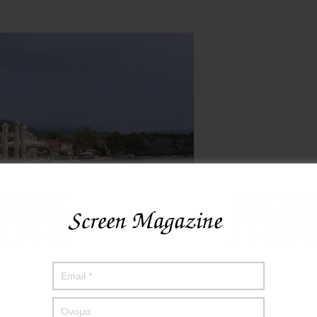
Κάτω Γατζέα αναπτύχθηκε ως επίνειο της Άνω
ηλά, χτισμένη στα 100 μέτρα υψόμετρο, στους