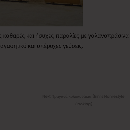
ίς καθαρές και ήσυχες παραλίες με γαλανοπράσινα
Παγασητικό και υπέροχες γεύσεις.
Next
Next:
Tραγανά κολοκυθάκια (Irini’s Homestyle
post:
Cooking)