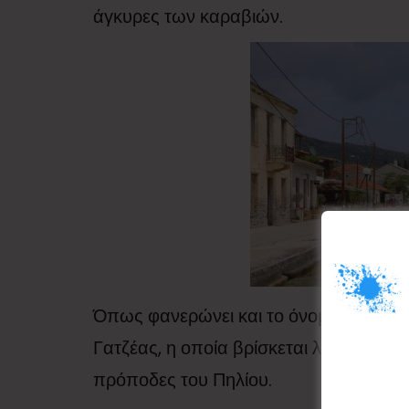
άγκυρες των καραβιών.
Όπως φανερώνει και το όνομά της, η 
Γατζέας, η οποία βρίσκεται λίγο πιο ψ
πρόποδες του Πηλίου.