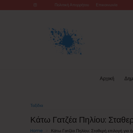
Skip
Πολιτική Απορρήτου
Επικοινωνία
to
content
Αρχική
Δημ
Ταξίδια
Κάτω Γατζέα Πηλίου: Σταθε
Home
Κάτω Γατζέα Πηλίου: Σταθερή επιλογή για 