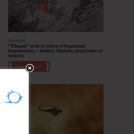
Δημοφιλή
“Έλιωσε” από τη ζέστη η Κορεατική
Χερσόνησος – Ανάσες δροσιάς αναζητούν οι
πολίτες
Περισσότερα