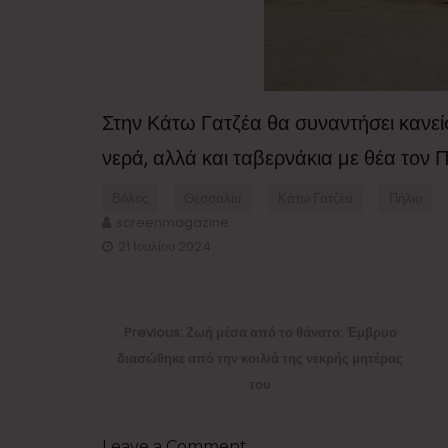
Στην Κάτω Γατζέα θα συναντήσει κανε
νερά, αλλά και ταβερνάκια με θέα τον 
Βόλος
Θεσσαλία
Κάτω Γατζέα
Πήλιο
screenmagazine
21 Ιουλίου 2024
Πλοήγηση
άρθρων
Previous
Previous:
Ζωή μέσα από το θάνατο: Έμβρυο
post:
διασώθηκε από την κοιλιά της νεκρής μητέρας
του
Leave a Comment