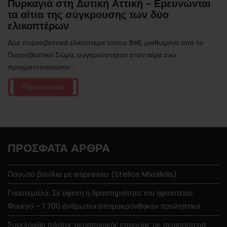
Πυρκαγιά στη Δυτική Αττική – Ερευνώνται
τα αίτια της σύγκρουσης των δύο
ελικοπτέρων
Δύο πυροσβεστικά ελικόπτερα τύπου Bell, μισθωμένα από το
Πυροσβεστικό Σώμα, συγκρούστηκαν στον αέρα ενώ
πραγματοποιούσαν...
Περισσότερα
ΠΡΌΣΦΑΤΑ ΆΡΘΡΑ
Παγωτό βανίλια με espresso (Stelios Mixailidis)
Γουατεμάλα: Σε ύφεση η δραστηριότητα του ηφαιστείου
Φουέγο – 1.700 άνθρωποι απομακρύνθηκαν προληπτικά
Συνελήφθη πιλότος αεροπορικής εταιρείας με περισσότερα