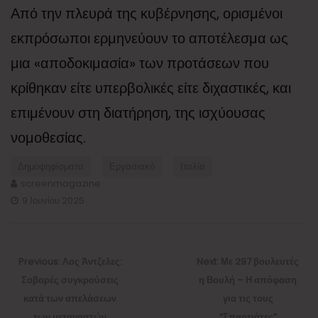
Από την πλευρά της κυβέρνησης, ορισμένοι
εκπρόσωποι ερμηνεύουν το αποτέλεσμα ως
μια «αποδοκιμασία» των προτάσεων που
κρίθηκαν είτε υπερβολικές είτε διχαστικές, και
επιμένουν στη διατήρηση, της ισχύουσας
νομοθεσίας.
Δημοψηφίσματα
Εργασιακό
Ιταλία
screenmagazine
9 Ιουνίου 2025
Πλοήγηση
άρθρων
Previous
Next
Previous:
Λος Άντζελες:
Next:
Με 297 βουλευτές
post:
post:
Σοβαρές συγκρούσεις
η Βουλή – Η απόφαση
κατά των απελάσεων
για τις τους
των μεταναστών
“Σπαρτιάτες”