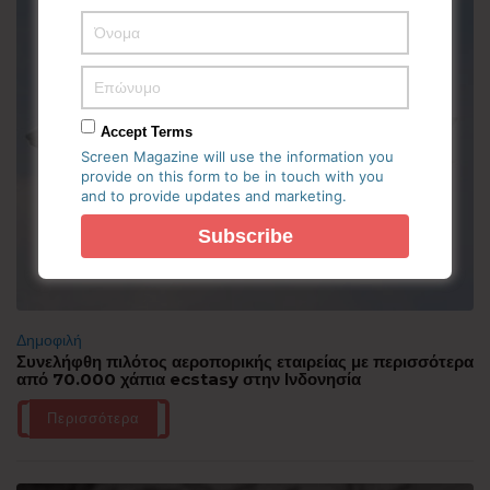
Accept Terms
Screen Magazine will use the information you
provide on this form to be in touch with you
and to provide updates and marketing.
Δημοφιλή
Συνελήφθη πιλότος αεροπορικής εταιρείας με περισσότερα
από 70.000 χάπια ecstasy στην Ινδονησία
Περισσότερα