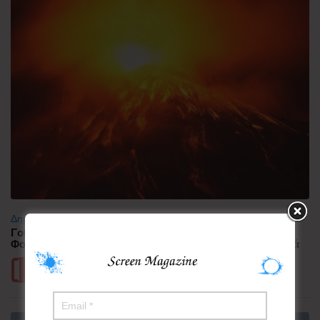
Δημοφιλή
Γουατεμάλα: Σε ύφεση η δραστηριότητα του ηφαιστείου
Φουέγο – 1.700 άνθρωποι απομακρύνθηκαν προληπτικά
Περισσότερα