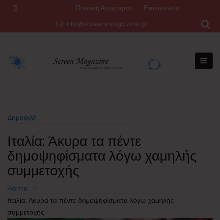
Skip
Πολιτική Απορρήτου
Επικοινωνία
to
info@screenmagazine.gr
content
Δημοφιλή
Ιταλία: Άκυρα τα πέντε
δημοψηφίσματα λόγω χαμηλής
συμμετοχής
Home
Ιταλία: Άκυρα τα πέντε δημοψηφίσματα λόγω χαμηλής
συμμετοχής