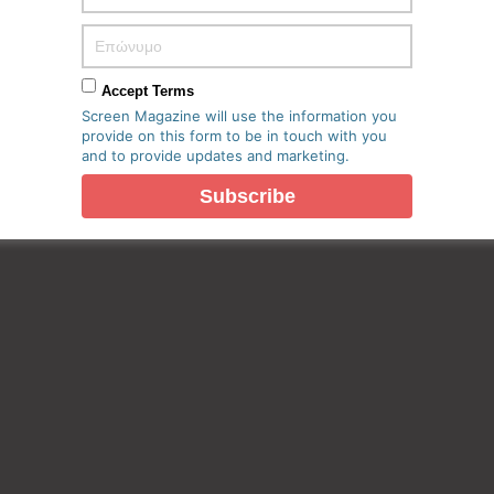
πο μου σε αυτόν τον πλοηγό για την επόμενη φορά που θα
Accept Terms
Screen Magazine will use the information you
provide on this form to be in touch with you
and to provide updates and marketing.