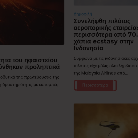
Δημοφιλή
Συνελήφθη πιλότος
αεροπορικής εταιρεία
περισσότερα από 70
χάπια ecstasy στην
Ινδονησία
Σύμφωνα με τις ινδονησιακές αρχ
ητα του ηφαιστείου
πιλότος είχε μόλις ολοκληρώσει
ύνθηκαν προληπτικά
της Malaysia Airlines από...
τιοδυτικά της πρωτεύουσας της
η δραστηριότητα, με εκπομπές
Περισσότερα