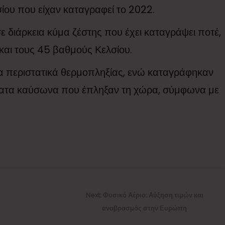
ίου που είχαν καταγραφεί το 2022.
σε διάρκεια κύμα ζέστης που έχει καταγράψει ποτέ,
και τους 45 βαθμούς Κελσίου.
α περιστατικά θερμοπληξίας, ενώ καταγράφηκαν
ματα καύσωνα που έπληξαν τη χώρα, σύμφωνα με
Next
Next:
Φυσικό Αέριο: Αύξηση τιμών και
post:
αναβρασμός στην Ευρώπη