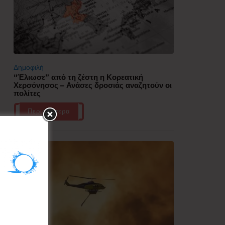
Δημοφιλή
“Έλιωσε” από τη ζέστη η Κορεατική
Χερσόνησος – Ανάσες δροσιάς αναζητούν οι
πολίτες
Περισσότερα