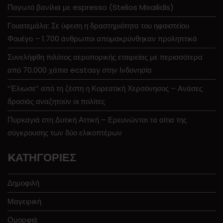
Παγωτό βανίλια με espresso (Stelios Mixailidis)
Γουατεμάλα: Σε ύφεση η δραστηριότητα του ηφαιστείου
Φουέγο – 1.700 άνθρωποι απομακρύνθηκαν προληπτικά
Συνελήφθη πιλότος αεροπορικής εταιρείας με περισσότερα
από 70.000 χάπια ecstasy στην Ινδονησία
“Έλιωσε” από τη ζέστη η Κορεατική Χερσόνησος – Ανάσες
δροσιάς αναζητούν οι πολίτες
Πυρκαγιά στη Δυτική Αττική – Ερευνώνται τα αίτια της
σύγκρουσης των δύο ελικοπτέρων
KΑΤΗΓΟΡΊΕΣ
Δημοφιλή
Μαγειρική
Ομορφιά