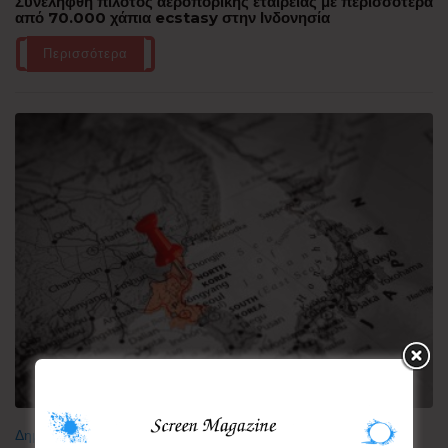
Συνελήφθη πιλότος αεροπορικής εταιρείας με περισσότερα
από 70.000 χάπια ecstasy στην Ινδονησία
Περισσότερα
Δημοφιλή