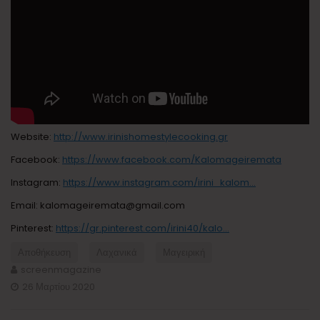
Website:
http://www.irinishomestylecooking.gr
Facebook:
https://www.facebook.com/Kalomageiremata
Instagram:
https://www.instagram.com/irini_kalom…
Email: kalomageiremata@gmail.com
Pinterest:
https://gr.pinterest.com/irini40/kalo…
Αποθήκευση
Λαχανικά
Μαγειρική
screenmagazine
26 Μαρτίου 2020