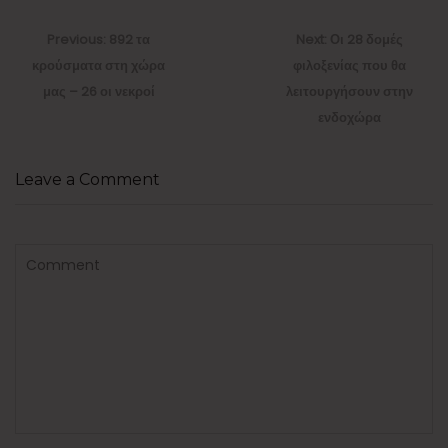
Πλοήγηση
άρθρων
Previous
Next
Previous:
892 τα
Next:
Οι 28 δομές
post:
post:
κρούσματα στη χώρα
φιλοξενίας που θα
μας – 26 οι νεκροί
λειτουργήσουν στην
ενδοχώρα
Leave a Comment