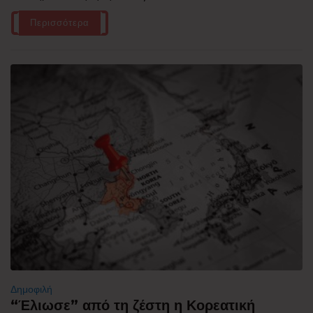
Περισσότερα
Δημοφιλή
“Έλιωσε” από τη ζέστη η Κορεατική