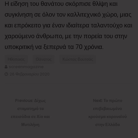
Η είδηση του θανάτου σκόρπισε θλίψη και
συγκίνηση σε όλον τον καλλιτεχνικό χώρο, μιας
και επρόκειτο για έναν ιδιαίτερα ταλαντούχο και
χαρούμενο άνθρωπο, με την πορεία του στην
υποκριτική να ξεπερνά τα 70 χρόνια.
Ηθοποιός
Θάνατος
Κώστας Βουτσάς
screenmagazine
26 Φεβρουαρίου 2020
Πλοήγηση
άρθρων
Previous
Next
Previous:
Δίχως
Next:
Το πρώτο
post:
post:
σταματημό τα
επιβεβαιωμένο
επεισόδια σε Χίο και
κρούσμα κοροναϊού
Μυτιλήνη
στην Ελλάδα