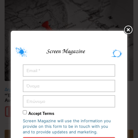
Δημοφιλή
“Έλιωσε” από τη ζέστη η Κορεατική Χερσόνησος –
Ανάσες δροσιάς αναζητούν οι πολίτες
Περισσότερα
Accept Terms
Screen Magazine will use the information you
provide on this form to be in touch with you
and to provide updates and marketing.