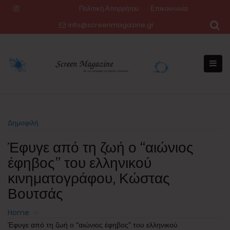
Skip
Πολιτική Απορρήτου
Επικοινωνία
to
info@screenmagazine.gr
content
Δημοφιλή
Έφυγε από τη ζωή ο “αιώνιος
έφηβος” του ελληνικού
κινηματογράφου, Κώστας
Βουτσάς
Home
Έφυγε από τη ζωή ο “αιώνιος έφηβος” του ελληνικού