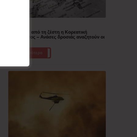
Δημοφιλή
“Έλιωσε” από τη ζέστη η Κορεατική
Χερσόνησος – Ανάσες δροσιάς αναζητούν οι
πολίτες
Περισσότερα