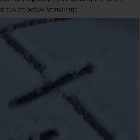
κό των επίδοξων ληστών της.