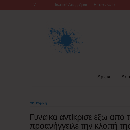
Skip
Πολιτική Απορρήτου
Επικοινωνία
to
content
Αρχική
Δημ
Δημοφιλή
Γυναίκα αντίκρισε έξω από τ
προανήγγειλε την κλοπή τη