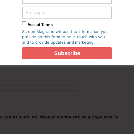
Accept Terms
Screen Magazine will use the information you
provide on this form to be in touch with you
and to provide updates and marketing.
πο μου σε αυτόν τον πλοηγό για την επόμενη φορά που θα