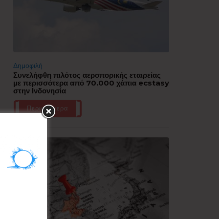
Δημοφιλή
Συνελήφθη πιλότος αεροπορικής εταιρείας
με περισσότερα από 70.000 χάπια ecstasy
στην Ινδονησία
Περισσότερα