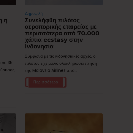
Δημοφιλή
η η
Συνελήφθη πιλότος
αεροπορικής εταιρείας με
περισσότερα από 70.000
χάπια ecstasy στην
Ινδονησία
Σύμφωνα με τις ινδονησιακές αρχές, ο
ίπου 35
πιλότος είχε μόλις ολοκληρώσει πτήση
τεύουσας
της Malaysia Airlines από...
Περισσότερα