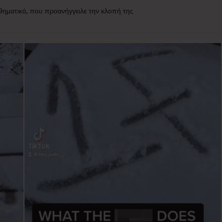
νθηματικό, που προανήγγειλε την κλοπή της