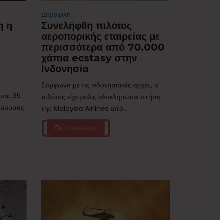
Δημοφιλή
η η
Συνελήφθη πιλότος
αεροπορικής εταιρείας με
περισσότερα από 70.000
χάπια ecstasy στην
Ινδονησία
Σύμφωνα με τις ινδονησιακές αρχές, ο
ίπου 35
πιλότος είχε μόλις ολοκληρώσει πτήση
τεύουσας
της Malaysia Airlines από...
Περισσότερα