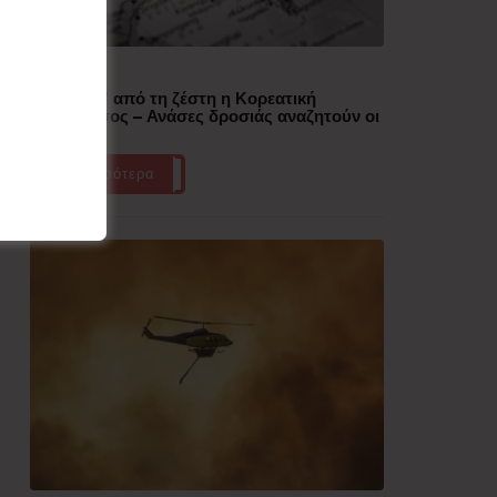
Δημοφιλή
“Έλιωσε” από τη ζέστη η Κορεατική
Χερσόνησος – Ανάσες δροσιάς αναζητούν οι
πολίτες
Περισσότερα