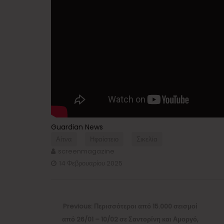
Guardian News
Αίτνα
Ηφαίστειο
Σικελία
screenmagazine
14 Φεβρουαρίου 2025
Πλοήγηση
άρθρων
Previous
Previous:
Περισσότεροι από 15.000 σεισμοί
post:
από 26/01 – 10/02 σε Σαντορίνη και Αμοργό,