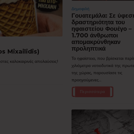
Δημοφιλή
Γουατεμάλα: Σε ύφεσ
δραστηριότητα του
ηφαιστείου Φουέγο –
1.700 άνθρωποι
απομακρύνθηκαν
προληπτικά
s Mixailidis)
Το ηφαίστειο, που βρίσκεται περ
στες καλοκαιρινές απολαύσεις!
χιλιόμετρα νοτιοδυτικά της πρω
της χώρας, παρουσίασε τις
προηγούμενες...
Περισσότερα