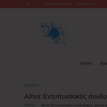
Skip
Πολιτική Απορρήτου
Επικοινωνία
to
content
Αρχική
Δημ
Δημοφιλή
Αίτνα: Εντυπωσιακός συνδυα
Home
Αίτνα: Εντυπωσιακός συνδυασμός χιονιού κ