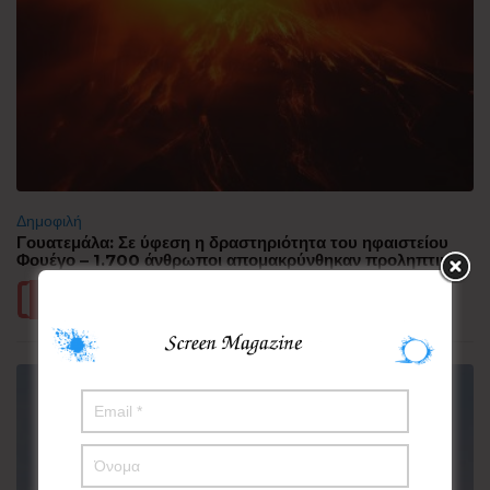
Δημοφιλή
Γουατεμάλα: Σε ύφεση η δραστηριότητα του ηφαιστείου
Φουέγο – 1.700 άνθρωποι απομακρύνθηκαν προληπτικά
Περισσότερα