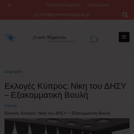
Skip
Πολιτική Απορρήτου
Επικοινωνία
to
info@screenmagazine.gr
content
Δημοφιλή
Εκλογές Κύπρος: Νίκη του ΔΗΣΥ
– Εξακομματική Βουλή
Home
Εκλογές Κύπρος: Νίκη του ΔΗΣΥ – Εξακομματική Βουλή