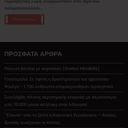
Πυροσβεστικό Σώμα, συγκρούστηκαν στον αέρα ενώ
πραγματοποιούσαν...
Περισσότερα
ΠΡΌΣΦΑΤΑ ΆΡΘΡΑ
Παγωτό βανίλια με espresso (Stelios Mixailidis)
Γουατεμάλα: Σε ύφεση η δραστηριότητα του ηφαιστείου
Φουέγο – 1.700 άνθρωποι απομακρύνθηκαν προληπτικά
Συνελήφθη πιλότος αεροπορικής εταιρείας με περισσότερα
από 70.000 χάπια ecstasy στην Ινδονησία
“Έλιωσε” από τη ζέστη η Κορεατική Χερσόνησος – Ανάσες
δροσιάς αναζητούν οι πολίτες