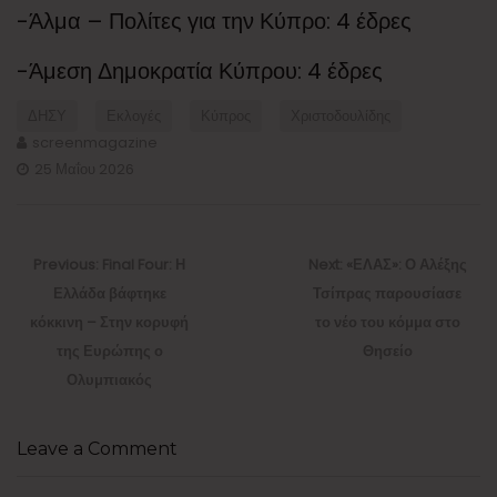
-Άλμα – Πολίτες για την Κύπρο: 4 έδρες
-Άμεση Δημοκρατία Κύπρου: 4 έδρες
ΔΗΣΥ
Εκλογές
Κύπρος
Χριστοδουλίδης
screenmagazine
25 Μαΐου 2026
Πλοήγηση
άρθρων
Previous
Next
Previous:
Final Four: Η
Next:
«ΕΛΑΣ»: Ο Αλέξης
post:
post:
Ελλάδα βάφτηκε
Τσίπρας παρουσίασε
κόκκινη – Στην κορυφή
το νέο του κόμμα στο
της Ευρώπης ο
Θησείο
Ολυμπιακός
Leave a Comment