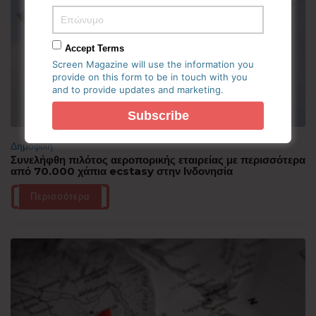
Accept Terms
Screen Magazine will use the information you
provide on this form to be in touch with you
and to provide updates and marketing.
Δημοφιλή
Συνελήφθη πιλότος αεροπορικής εταιρείας με περισσότερα
από 70.000 χάπια ecstasy στην Ινδονησία
Περισσότερα