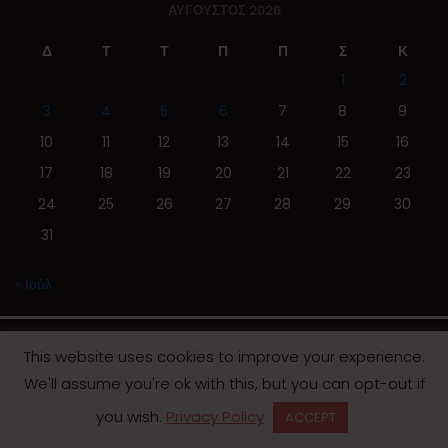
ΑΎΓΟΥΣΤΟΣ 2026
Δ
Τ
Τ
Π
Π
Σ
Κ
1
2
3
4
5
6
7
8
9
10
11
12
13
14
15
16
17
18
19
20
21
22
23
24
25
26
27
28
29
30
31
« Ιούλ
This website uses cookies to improve your experience.
We'll assume you're ok with this, but you can opt-out if
© 2019 | Screen Magazine - Ηλεκτρονική εφημερίδα
you wish.
Privacy Policy
ACCEPT
Desinged by
Contia