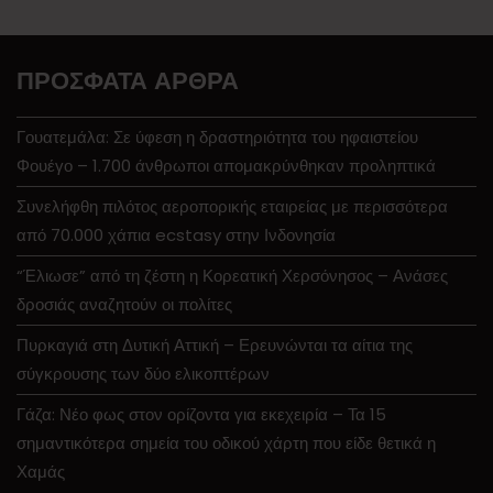
ΠΡΌΣΦΑΤΑ ΆΡΘΡΑ
Γουατεμάλα: Σε ύφεση η δραστηριότητα του ηφαιστείου
Φουέγο – 1.700 άνθρωποι απομακρύνθηκαν προληπτικά
Συνελήφθη πιλότος αεροπορικής εταιρείας με περισσότερα
από 70.000 χάπια ecstasy στην Ινδονησία
“Έλιωσε” από τη ζέστη η Κορεατική Χερσόνησος – Ανάσες
δροσιάς αναζητούν οι πολίτες
Πυρκαγιά στη Δυτική Αττική – Ερευνώνται τα αίτια της
σύγκρουσης των δύο ελικοπτέρων
Γάζα: Νέο φως στον ορίζοντα για εκεχειρία – Τα 15
σημαντικότερα σημεία του οδικού χάρτη που είδε θετικά η
Χαμάς