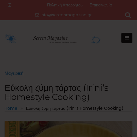
Skip
Πολιτική Απορρήτου
Επικοινωνία
to
info@screenmagazine.gr
content
Μαγειρική
Εύκολη ζύμη τάρτας (Irini’s
Homestyle Cooking)
Home
Εύκολη ζύμη τάρτας (Irini’s Homestyle Cooking)