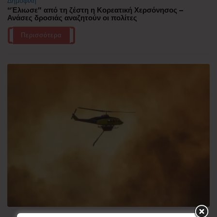
Δημοφιλή
“Έλιωσε” από τη ζέστη η Κορεατική Χερσόνησος –
Ανάσες δροσιάς αναζητούν οι πολίτες
Περισσότερα