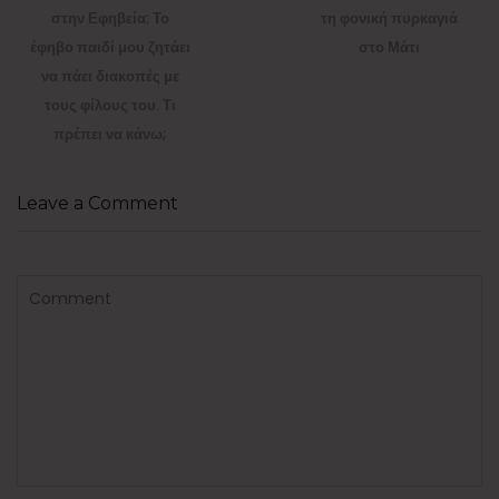
post:
post:
στην Εφηβεία: Το
τη φονική πυρκαγιά
έφηβο παιδί μου ζητάει
στο Μάτι
να πάει διακοπές με
τους φίλους του. Τι
πρέπει να κάνω;
Leave a Comment