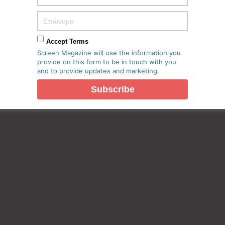
πο μου σε αυτόν τον πλοηγό για την επόμενη φορά που θα
Accept Terms
Screen Magazine will use the information you
provide on this form to be in touch with you
and to provide updates and marketing.