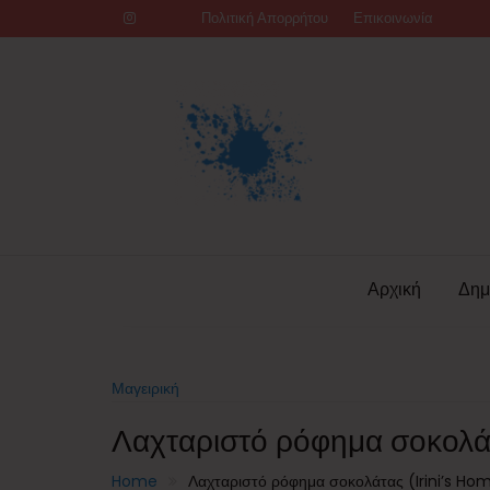
Skip
Πολιτική Απορρήτου
Επικοινωνία
to
content
Αρχική
Δημ
Μαγειρική
Λαχταριστό ρόφημα σοκολά
Home
Λαχταριστό ρόφημα σοκολάτας (Irini’s Ho