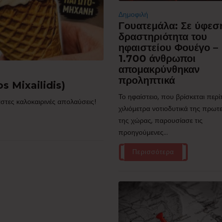
Δημοφιλή
Γουατεμάλα: Σε ύφεσ
δραστηριότητα του
ηφαιστείου Φουέγο –
1.700 άνθρωποι
απομακρύνθηκαν
προληπτικά
s Mixailidis)
Το ηφαίστειο, που βρίσκεται περ
στες καλοκαιρινές απολαύσεις!
χιλιόμετρα νοτιοδυτικά της πρω
της χώρας, παρουσίασε τις
προηγούμενες...
Περισσότερα