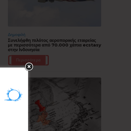
Δημοφιλή
Συνελήφθη πιλότος αεροπορικής εταιρείας
με περισσότερα από 70.000 χάπια ecstasy
στην Ινδονησία
Περισσότερα