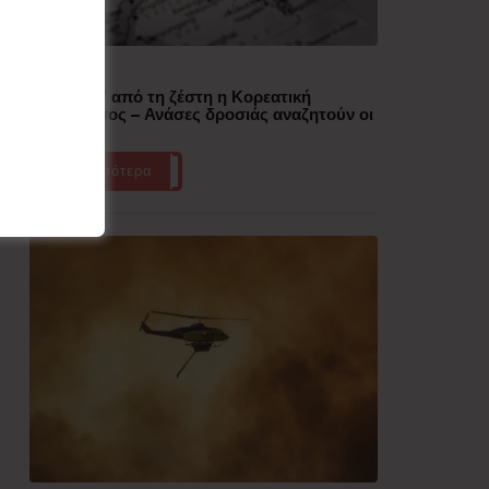
Δημοφιλή
“Έλιωσε” από τη ζέστη η Κορεατική
Χερσόνησος – Ανάσες δροσιάς αναζητούν οι
πολίτες
Περισσότερα