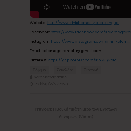
Website:
http://www.irinishomestylecooking.gr
Facebook:
https://www.facebook.com/Kalomageir
Instagram:
https://www.instagram.com/irini_kalom…
Email: kalomageiremata@gmail.com
Pinterest:
https://gr.pinterest.com/irini40/kalo…
Ρόφημα
Σοκολάτα
Συνταγή
screenmagazine
22 Νοεμβρίου 2020
Πλοήγηση
άρθρων
Previous
Previous:
Η Βουλή τιμά τη μέρα των Ενόπλων
post:
Δυνάμεων (Video)