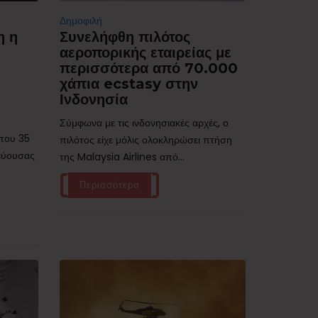
Δημοφιλή
η η
Συνελήφθη πιλότος
αεροπορικής εταιρείας με
περισσότερα από 70.000
χάπια ecstasy στην
Ινδονησία
Σύμφωνα με τις ινδονησιακές αρχές, ο
ίπου 35
πιλότος είχε μόλις ολοκληρώσει πτήση
τεύουσας
της Malaysia Airlines από...
Περισσότερα