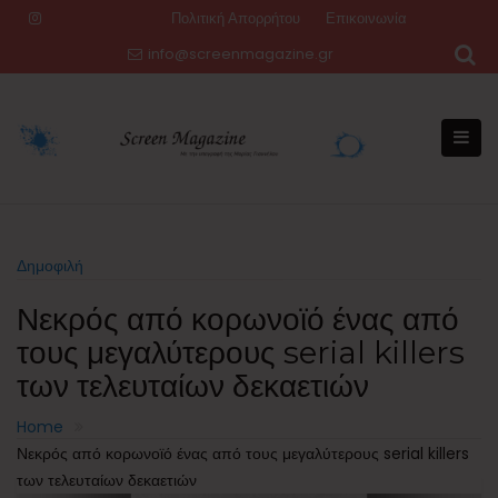
Skip
Πολιτική Απορρήτου
Επικοινωνία
to
info@screenmagazine.gr
content
Δημοφιλή
Νεκρός από κορωνοϊό ένας από
τους μεγαλύτερους serial killers
των τελευταίων δεκαετιών
Home
Νεκρός από κορωνοϊό ένας από τους μεγαλύτερους serial killers
των τελευταίων δεκαετιών