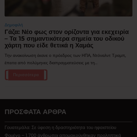
Δημοφιλή
Γάζα: Νέο φως στον ορίζοντα για εκεχειρία
– Τα 15 σημαντικότερα σημεία του οδικού
χάρτη που είδε θετικά η Χαμάς
Την ανακοίνωση έκανε ο πρόεδρος των ΗΠΑ, Ντόναλντ Τραμπ,
έπειτα από πολύμηνες διαπραγματεύσεις με τη...
Περισσότερα
ΠΡΌΣΦΑΤΑ ΆΡΘΡΑ
Γουατεμάλα: Σε ύφεση η δραστηριότητα του ηφαιστείου
Φουέγο – 1.700 άνθρωποι απομακρύνθηκαν προληπτικά