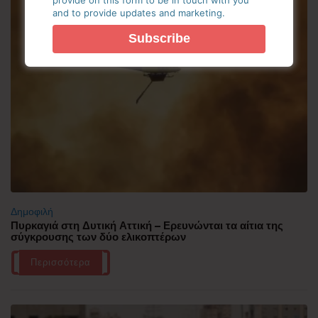
and to provide updates and marketing.
Δημοφιλή
Πυρκαγιά στη Δυτική Αττική – Ερευνώνται τα αίτια της
σύγκρουσης των δύο ελικοπτέρων
Περισσότερα