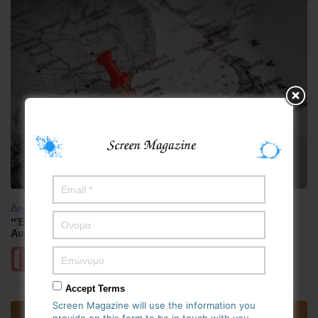
Δημοφιλή
“Έλιωσε” από τη ζέστη η Κορεατική Χερσόνησος –
Ανάσες δροσιάς αναζητούν οι πολίτες
Περισσότερα
Accept Terms
Screen Magazine will use the information you
provide on this form to be in touch with you