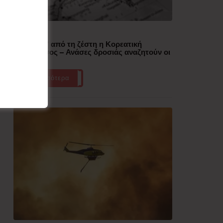
Δημοφιλή
“Έλιωσε” από τη ζέστη η Κορεατική
Χερσόνησος – Ανάσες δροσιάς αναζητούν οι
πολίτες
Περισσότερα