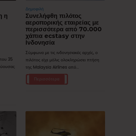
Δημοφιλή
η η
Συνελήφθη πιλότος
αεροπορικής εταιρείας με
περισσότερα από 70.000
χάπια ecstasy στην
Ινδονησία
Σύμφωνα με τις ινδονησιακές αρχές, ο
ίπου 35
πιλότος είχε μόλις ολοκληρώσει πτήση
τεύουσας
της Malaysia Airlines από...
Περισσότερα