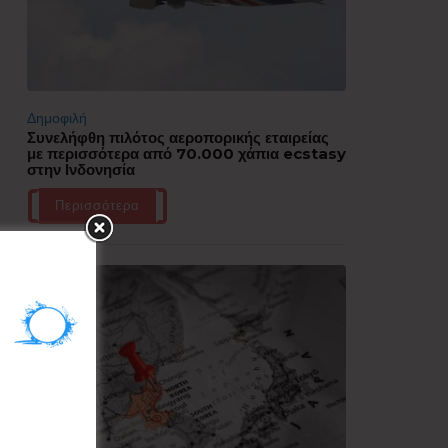
Δημοφιλή
Συνελήφθη πιλότος αεροπορικής εταιρείας
με περισσότερα από 70.000 χάπια ecstasy
στην Ινδονησία
Περισσότερα