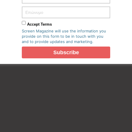
Accept Terms
Screen Magazine will use the information you
provide on this form to be in touch with you
and to provide updates and marketing.