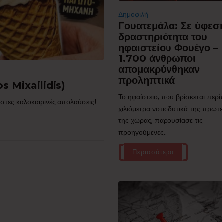
Δημοφιλή
Γουατεμάλα: Σε ύφεσ
δραστηριότητα του
ηφαιστείου Φουέγο –
1.700 άνθρωποι
απομακρύνθηκαν
προληπτικά
s Mixailidis)
Το ηφαίστειο, που βρίσκεται περ
στες καλοκαιρινές απολαύσεις!
χιλιόμετρα νοτιοδυτικά της πρω
της χώρας, παρουσίασε τις
προηγούμενες...
Περισσότερα