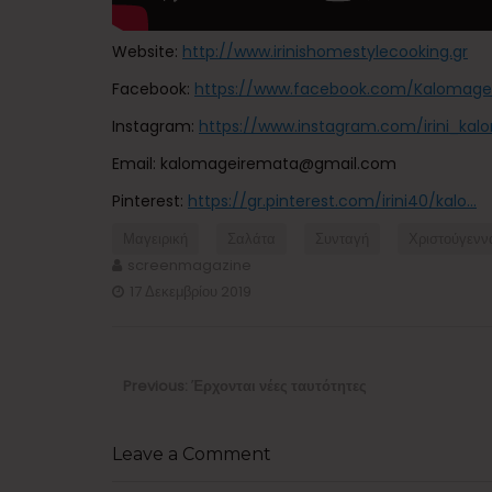
Website:
http://www.irinishomestylecooking.gr
Facebook:
https://www.facebook.com/Kalomage
Instagram:
https://www.instagram.com/irini_kal
Email: kalomageiremata@gmail.com
Pinterest:
https://gr.pinterest.com/irini40/kalo…
Μαγειρική
Σαλάτα
Συνταγή
Χριστούγενν
screenmagazine
17 Δεκεμβρίου 2019
Πλοήγηση
άρθρων
Previous
Previous:
Έρχονται νέες ταυτότητες
post:
Leave a Comment