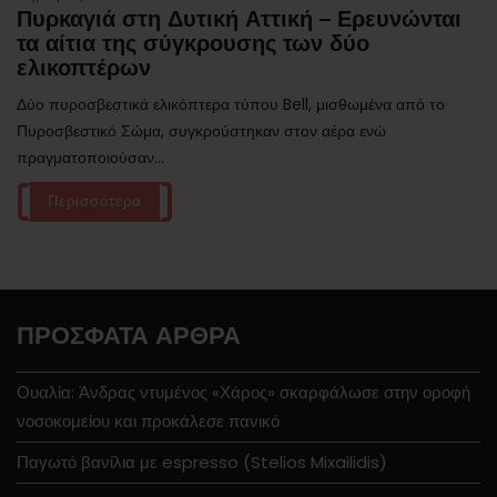
Πυρκαγιά στη Δυτική Αττική – Ερευνώνται
τα αίτια της σύγκρουσης των δύο
ελικοπτέρων
Δύο πυροσβεστικά ελικόπτερα τύπου Bell, μισθωμένα από το
Πυροσβεστικό Σώμα, συγκρούστηκαν στον αέρα ενώ
πραγματοποιούσαν...
Περισσότερα
ΠΡΌΣΦΑΤΑ ΆΡΘΡΑ
Ουαλία: Άνδρας ντυμένος «Χάρος» σκαρφάλωσε στην οροφή
νοσοκομείου και προκάλεσε πανικό
Παγωτό βανίλια με espresso (Stelios Mixailidis)