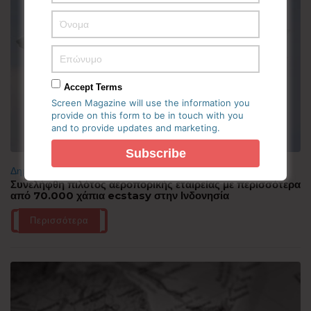
Accept Terms
Screen Magazine will use the information you
provide on this form to be in touch with you
and to provide updates and marketing.
Δημοφιλή
Συνελήφθη πιλότος αεροπορικής εταιρείας με περισσότερα
από 70.000 χάπια ecstasy στην Ινδονησία
Περισσότερα