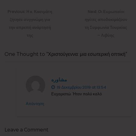
Πλοήγηση
άρθρων
Previous
Next
Previous:
Η κ. Κασιμάτη
Next:
Οι Ευρωπαίοι
post:
post:
ζήτησε συγγνώμη για
ηγέτες αποδοκιμάζουν
την απρεπή ανάρτησή
τη Συμφωνία Τουρκίας
της
– Λιβύης
One Thought to “Χριστούγεννα: μια εσωτερική οπτική”
مشاوره
19 Δεκεμβρίου 2019 at 13:54
Ευχαριστώ. Ήταν πολύ καλό
Απάντηση
Leave a Comment