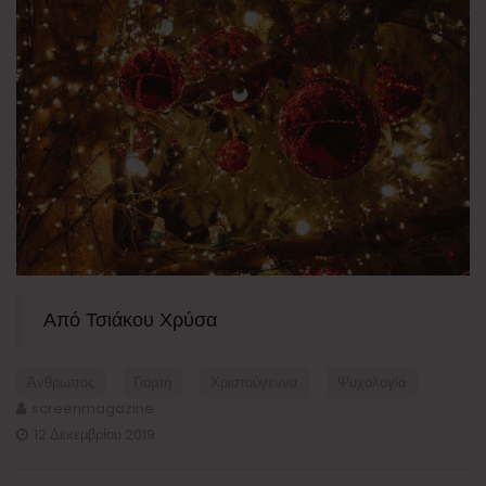
Από Τσιάκου Χρύσα
Άνθρωπος
Γιορτή
Χριστούγεννα
Ψυχολογία
screenmagazine
12 Δεκεμβρίου 2019