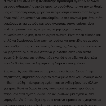
Η έννοια του δίνω και η ανιδιοτελής προσφορά αγάπης, δηλώνει
τη συναισθηματική στήριξη προς το συνάνθρωπο και την επιθυμία
μας να προσφέρουμε, χωρίς να περιμένουμε κάποιο αντάλλαγμα.
Είναι πολύ σημαντικό να υπενθυμίζουμε στα κοντινά μας άτομα ότι
νοιαζόμαστε για αυτούς και τους αγαπάμε, όπως επίσης είναι
πολύ σημαντικό αυτές τις μέρες να μην ξεχνάμε τους
συνανθρώπους μας, που το έχουν ανάγκη. Είναι πολύ εύκολο και
απλό να δωρίσουμε λίγο φαγητό, ρούχα και παιχνίδια σε αυτούς
τους ανθρώπους και οι οποίοι, δυστυχώς, δεν έχουν την ευκαιρία
να γιορτάσουν, ούτε ένα σπίτι να γυρίσουν, ούτε λίγο ζεστό
φαγητό. Η έννοια της ανθρωπιάς είναι ύψιστη αξία και είναι κάτι
που δε θα έπρεπε να ξεχνάμε στη διάρκεια του χρόνου.
Στις γιορτές συνηθίζεται να παίρνουμε και δώρα. Σε αυτή την
περίπτωση, σημασία δεν έχει το αντικείμενο που λαμβάνουμε αλλά
η ίδια η πράξη, η έμπρακτη αγάπη και το ενδιαφέρον τον άλλων
για εμάς. Κανένα δώρο δε μας ικανοποιεί περισσότερο, όσο η
παρουσία των αγαπημένων μας ανθρώπων, μια αγκαλιά, ένα
χαμόγελο. Αυτό που έχει σημασία είναι να είμαστε ευτυχισμένοι με
τα άτομα που έχουμε δίπλα μας, να εκτιμούμε τις στιγμές και τα