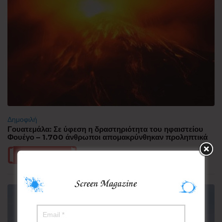
Δημοφιλή
Γουατεμάλα: Σε ύφεση η δραστηριότητα του ηφαιστείου
Φουέγο – 1.700 άνθρωποι απομακρύνθηκαν προληπτικά
Περισσότερα