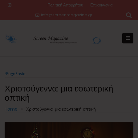
Skip
Πολιτική Απορρήτου
Επικοινωνία
to
info@screenmagazine.gr
content
Ψυχολογία
Χριστούγεννα: μια εσωτερική
οπτική
Home
Χριστούγεννα: μια εσωτερική οπτική