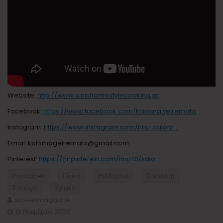
Website:
http://www.irinishomestylecooking.gr
Facebook:
https://www.facebook.com/Kalomageiremata
Instagram:
https://www.instagram.com/irini_kalom…
Email: kalomageiremata@gmail.com
Pinterest:
https://gr.pinterest.com/irini40/kalo…
Pancakes
Γλυκό
Επιδόρπιο
Σοκολάτα
Συνταγή
Υγιεινό
screenmagazine
13 Νοεμβρίου 2020