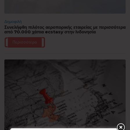
Δημοφιλή
Συνελήφθη πιλότος αεροπορικής εταιρείας με περισσότερα
από 70.000 χάπια ecstasy στην Ινδονησία
Περισσότερα