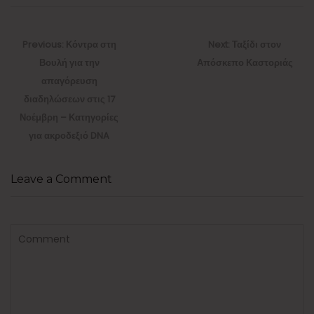
Πλοήγηση
άρθρων
Previous
Next
Previous:
Κόντρα στη
Next:
Ταξίδι στον
post:
post:
Βουλή για την
Απόσκεπο Καστοριάς
απαγόρευση
διαδηλώσεων στις 17
Νοέμβρη – Κατηγορίες
για ακροδεξιό DNA
Leave a Comment