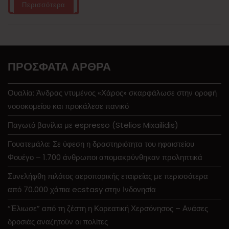
Περισσότερα
ΠΡΌΣΦΑΤΑ ΆΡΘΡΑ
Ουαλία: Άνδρας ντυμένος «Χάρος» σκαρφάλωσε στην οροφή
νοσοκομείου και προκάλεσε πανικό
Παγωτό βανίλια με espresso (Stelios Mixailidis)
Γουατεμάλα: Σε ύφεση η δραστηριότητα του ηφαιστείου
Φουέγο – 1.700 άνθρωποι απομακρύνθηκαν προληπτικά
Συνελήφθη πιλότος αεροπορικής εταιρείας με περισσότερα
από 70.000 χάπια ecstasy στην Ινδονησία
“Έλιωσε” από τη ζέστη η Κορεατική Χερσόνησος – Ανάσες
δροσιάς αναζητούν οι πολίτες