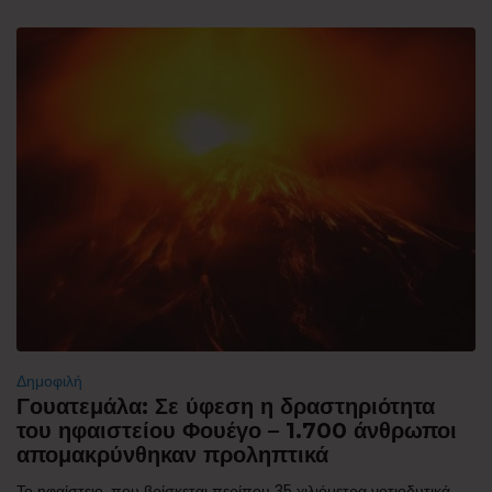
Δημοφιλή
Γουατεμάλα: Σε ύφεση η δραστηριότητα
του ηφαιστείου Φουέγο – 1.700 άνθρωποι
απομακρύνθηκαν προληπτικά
Το ηφαίστειο, που βρίσκεται περίπου 35 χιλιόμετρα νοτιοδυτικά