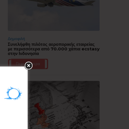
Δημοφιλή
Συνελήφθη πιλότος αεροπορικής εταιρείας
με περισσότερα από 70.000 χάπια ecstasy
στην Ινδονησία
Περισσότερα