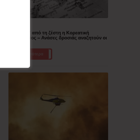
Δημοφιλή
“Έλιωσε” από τη ζέστη η Κορεατική
Χερσόνησος – Ανάσες δροσιάς αναζητούν οι
πολίτες
Περισσότερα