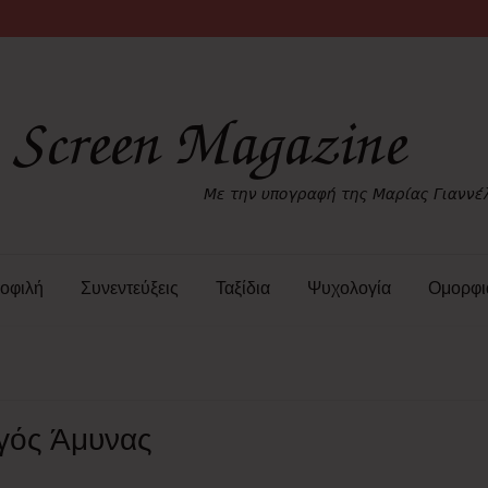
οφιλή
Συνεντεύξεις
Ταξίδια
Ψυχολογία
Ομορφι
γός Άμυνας