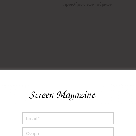
post:
προκλήσεις των Τούρκων