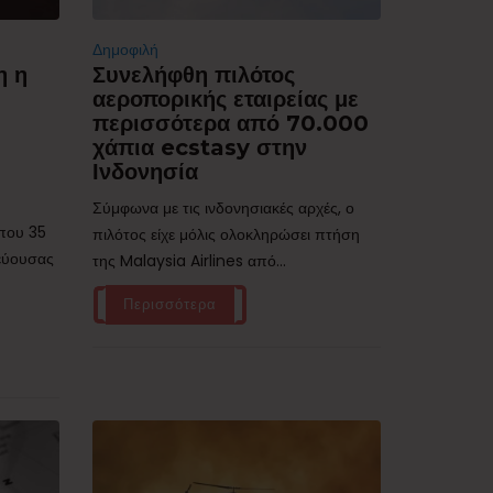
Δημοφιλή
η η
Συνελήφθη πιλότος
αεροπορικής εταιρείας με
περισσότερα από 70.000
χάπια ecstasy στην
Ινδονησία
Σύμφωνα με τις ινδονησιακές αρχές, ο
ίπου 35
πιλότος είχε μόλις ολοκληρώσει πτήση
τεύουσας
της Malaysia Airlines από...
Περισσότερα