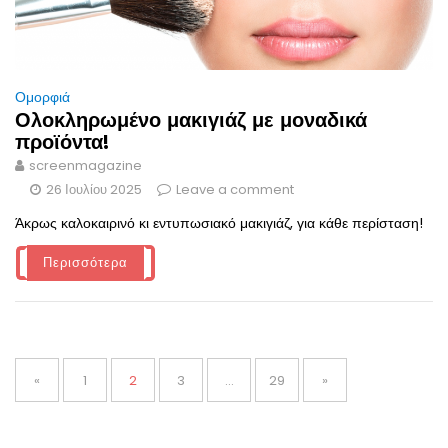
Ομορφιά
Ολοκληρωμένο μακιγιάζ με μοναδικά
προϊόντα!
screenmagazine
26 Ιουλίου 2025
Leave a comment
Άκρως καλοκαιρινό κι εντυπωσιακό μακιγιάζ, για κάθε περίσταση!
Περισσότερα
Σελιδοποίηση
άρθρων
Page
Page
Page
Page
«
1
2
3
…
29
»