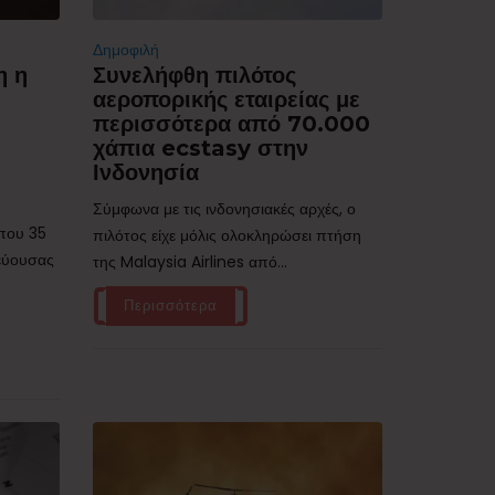
Δημοφιλή
η η
Συνελήφθη πιλότος
αεροπορικής εταιρείας με
περισσότερα από 70.000
χάπια ecstasy στην
Ινδονησία
Σύμφωνα με τις ινδονησιακές αρχές, ο
ίπου 35
πιλότος είχε μόλις ολοκληρώσει πτήση
τεύουσας
της Malaysia Airlines από...
Περισσότερα