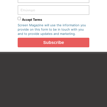
Accept Terms
Screen Magazine will use the information you
provide on this form to be in touch with you
and to provide updates and marketing.