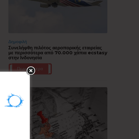
Δημοφιλή
Συνελήφθη πιλότος αεροπορικής εταιρείας
με περισσότερα από 70.000 χάπια ecstasy
στην Ινδονησία
Περισσότερα