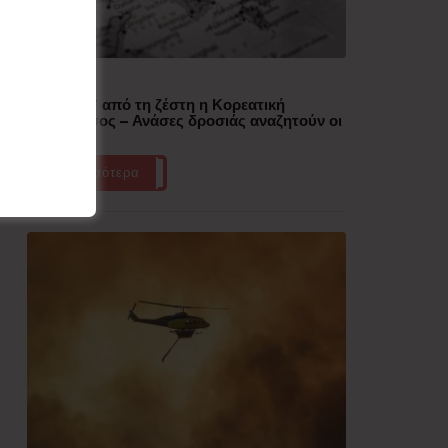
Δημοφιλή
“Έλιωσε” από τη ζέστη η Κορεατική
Χερσόνησος – Ανάσες δροσιάς αναζητούν οι
πολίτες
Περισσότερα