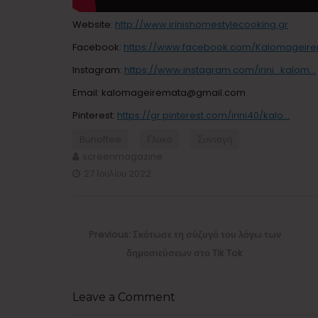
Website:
http://www.irinishomestylecooking.gr
Facebook:
https://www.facebook.com/Kalomageir
Instagram:
https://www.instagram.com/irini_kalom…
Email: kalomageiremata@gmail.com
Pinterest:
https://gr.pinterest.com/irini40/kalo…
Bunoffee
Γλυκό
Συνταγή
screenmagazine
27 Ιουλίου 2022
Πλοήγηση
άρθρων
Previous
Previous:
Σκότωσε τη σύζυγό του λόγω των
post:
δημοσιεύσεων στο Tik Tok
Leave a Comment