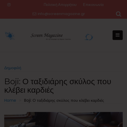
Skip
Πολιτική Απορρήτου
Επικοινωνία
to
info@screenmagazine.gr
content
Δημοφιλή
Boji: Ο ταξιδιάρης σκύλος που
κλέβει καρδιές
Home
Boji: Ο ταξιδιάρης σκύλος που κλέβει καρδιές