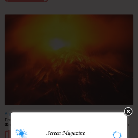
Δημοφιλή
Γουατεμάλα: Σε ύφεση η δραστηριότητα του ηφαιστείου
Φουέγο – 1.700 άνθρωποι απομακρύνθηκαν προληπτικά
Περισσότερα