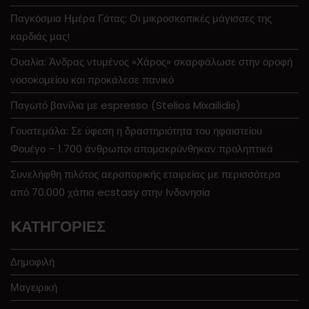
Παγκόσμια Ημέρα Γάτας: Οι μικροσκοπικές μάγισσες της
καρδιάς μας!
Ουαλία: Άνδρας ντυμένος «Χάρος» σκαρφάλωσε στην οροφή
νοσοκομείου και προκάλεσε πανικό
Παγωτό βανίλια με espresso (Stelios Mixailidis)
Γουατεμάλα: Σε ύφεση η δραστηριότητα του ηφαιστείου
Φουέγο – 1.700 άνθρωποι απομακρύνθηκαν προληπτικά
Συνελήφθη πιλότος αεροπορικής εταιρείας με περισσότερα
από 70.000 χάπια ecstasy στην Ινδονησία
KΑΤΗΓΟΡΊΕΣ
Δημοφιλή
Μαγειρική