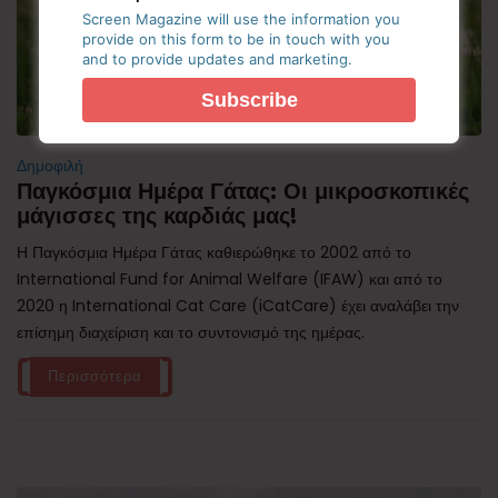
Screen Magazine will use the information you
provide on this form to be in touch with you
and to provide updates and marketing.
Δημοφιλή
Παγκόσμια Ημέρα Γάτας: Οι μικροσκοπικές
μάγισσες της καρδιάς μας!
Η Παγκόσμια Ημέρα Γάτας καθιερώθηκε το 2002 από το
International Fund for Animal Welfare (IFAW) και από το
2020 η International Cat Care (iCatCare) έχει αναλάβει την
επίσημη διαχείριση και το συντονισμό της ημέρας.
Περισσότερα