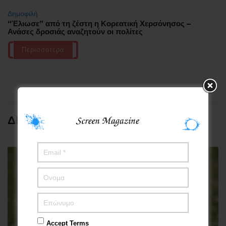
Δημοφιλή
“Έλιωσε” από τη ζέστη η Κορεατική Χερσόνησος –
Ανάσες δροσιάς αναζητούν οι πολίτες
Περισσότερα
ΔΗΜΟΦΙΛΗ
Accept Terms