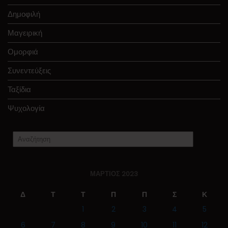
Δημοφιλή
Μαγειρική
Ομορφιά
Συνεντεύξεις
Ταξίδια
Ψυχολογία
ΜΆΡΤΙΟΣ 2023
Δ
Τ
Τ
Π
Π
Σ
Κ
1
2
3
4
5
6
7
8
9
10
11
12