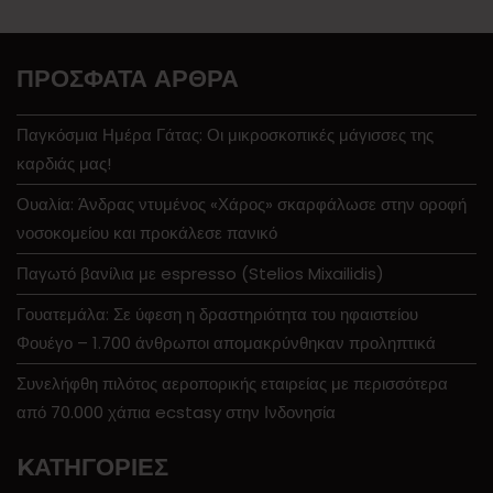
ΠΡΌΣΦΑΤΑ ΆΡΘΡΑ
Παγκόσμια Ημέρα Γάτας: Οι μικροσκοπικές μάγισσες της
καρδιάς μας!
Ουαλία: Άνδρας ντυμένος «Χάρος» σκαρφάλωσε στην οροφή
νοσοκομείου και προκάλεσε πανικό
Παγωτό βανίλια με espresso (Stelios Mixailidis)
Γουατεμάλα: Σε ύφεση η δραστηριότητα του ηφαιστείου
Φουέγο – 1.700 άνθρωποι απομακρύνθηκαν προληπτικά
Συνελήφθη πιλότος αεροπορικής εταιρείας με περισσότερα
από 70.000 χάπια ecstasy στην Ινδονησία
KΑΤΗΓΟΡΊΕΣ