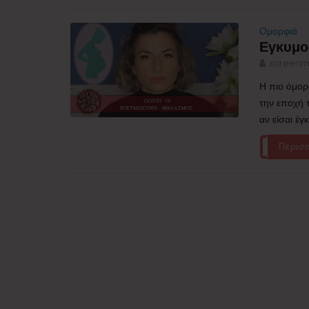
Ομορφιά
Εγκυμο
screenm
Η πιο όμορ
την εποχή τ
αν είσαι έγ
Περισ