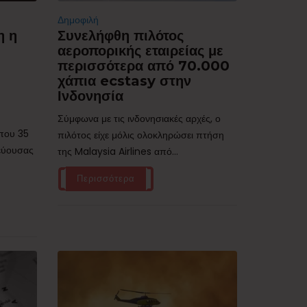
Δημοφιλή
η η
Συνελήφθη πιλότος
αεροπορικής εταιρείας με
περισσότερα από 70.000
χάπια ecstasy στην
Ινδονησία
Σύμφωνα με τις ινδονησιακές αρχές, ο
ίπου 35
πιλότος είχε μόλις ολοκληρώσει πτήση
τεύουσας
της Malaysia Airlines από...
Περισσότερα