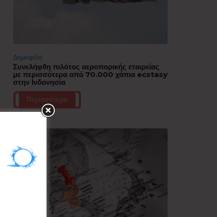
Δημοφιλή
Συνελήφθη πιλότος αεροπορικής εταιρείας
με περισσότερα από 70.000 χάπια ecstasy
στην Ινδονησία
Περισσότερα