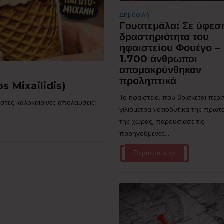
Δημοφιλή
Γουατεμάλα: Σε ύφεσ
δραστηριότητα του
ηφαιστείου Φουέγο –
1.700 άνθρωποι
απομακρύνθηκαν
προληπτικά
s Mixailidis)
Το ηφαίστειο, που βρίσκεται περ
στες καλοκαιρινές απολαύσεις!
χιλιόμετρα νοτιοδυτικά της πρω
της χώρας, παρουσίασε τις
προηγούμενες...
Περισσότερα