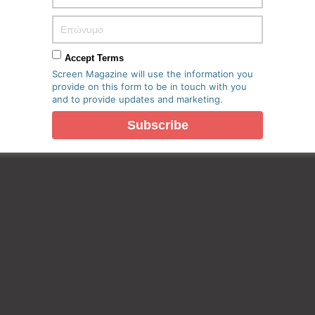
Accept Terms
Screen Magazine will use the information you
provide on this form to be in touch with you
and to provide updates and marketing.