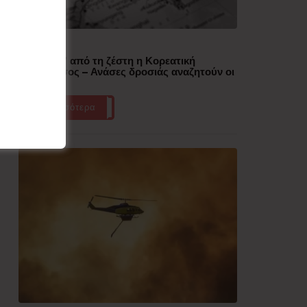
Δημοφιλή
“Έλιωσε” από τη ζέστη η Κορεατική
Χερσόνησος – Ανάσες δροσιάς αναζητούν οι
πολίτες
Περισσότερα