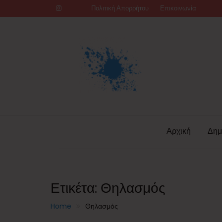
Skip
Πολιτική Απορρήτου
Επικοινωνία
to
content
Αρχική
Δημ
Ετικέτα:
Θηλασμός
Home
Θηλασμός