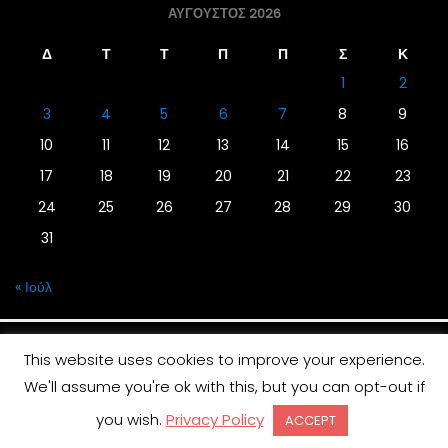
ΑΎΓΟΥΣΤΟΣ 2026
Δ
Τ
Τ
Π
Π
Σ
Κ
1
2
3
4
5
6
7
8
9
10
11
12
13
14
15
16
17
18
19
20
21
22
23
24
25
26
27
28
29
30
31
« Ιούλ
This website uses cookies to improve your experience.
We'll assume you're ok with this, but you can opt-out if
© 2019 | Screen Magazine - Ηλεκτρονική εφημερίδα
you wish.
Privacy Policy
ACCEPT
Desinged by
Contia