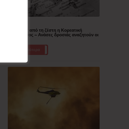
Δημοφιλή
“Έλιωσε” από τη ζέστη η Κορεατική
Χερσόνησος – Ανάσες δροσιάς αναζητούν οι
πολίτες
Περισσότερα