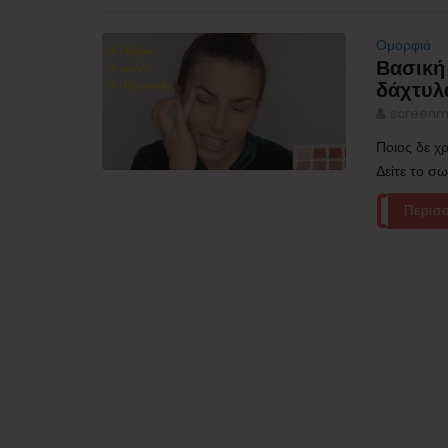
Ομορφιά
Βασική
δάχτυλ
screenm
Ποιος δε χρ
Δείτε το σ
Περισ