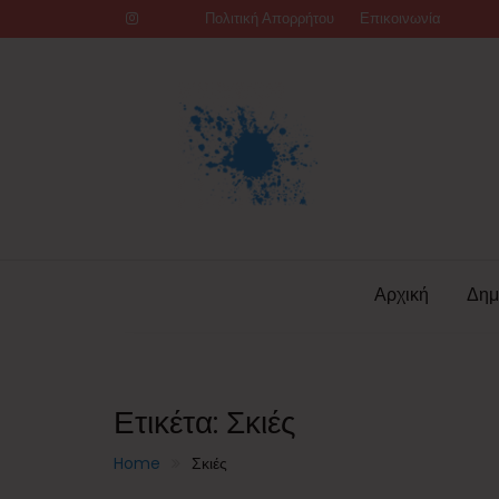
Skip
Πολιτική Απορρήτου
Επικοινωνία
to
content
Αρχική
Δημ
Ετικέτα:
Σκιές
Home
Σκιές