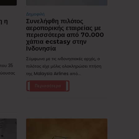
Δημοφιλή
η η
Συνελήφθη πιλότος
αεροπορικής εταιρείας με
περισσότερα από 70.000
χάπια ecstasy στην
Ινδονησία
Σύμφωνα με τις ινδονησιακές αρχές, ο
ίπου 35
πιλότος είχε μόλις ολοκληρώσει πτήση
τεύουσας
της Malaysia Airlines από...
Περισσότερα