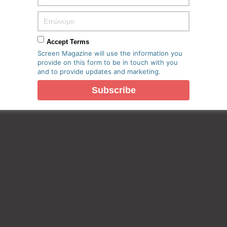
Accept Terms
Screen Magazine will use the information you
provide on this form to be in touch with you
and to provide updates and marketing.