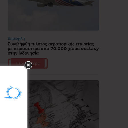
Δημοφιλή
Συνελήφθη πιλότος αεροπορικής εταιρείας
με περισσότερα από 70.000 χάπια ecstasy
στην Ινδονησία
Περισσότερα