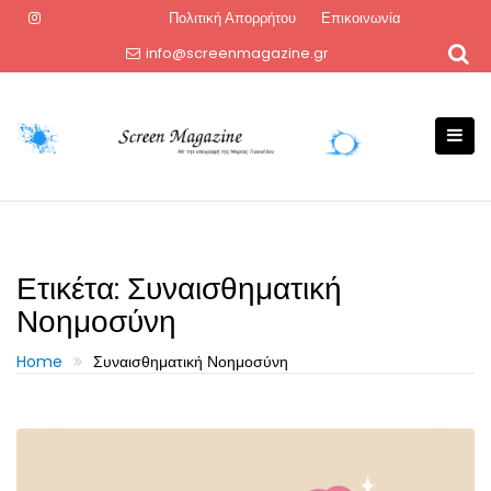
Skip
Πολιτική Απορρήτου
Επικοινωνία
to
info@screenmagazine.gr
content
Ετικέτα:
Συναισθηματική
Νοημοσύνη
Home
Συναισθηματική Νοημοσύνη