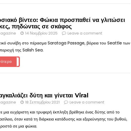
σιακό βίντεο: Φώκια προσπαθεί να γλιτώσει
κες, πηδώντας σε σκάφος
agazine
14 Νοεμβρίου 2025
Leave a comment
τικό συνέβη στο πέρασμα Saratoga Passage, βόρεια του Seattle των
περιοχή της Salish Sea.
σότερα
γκαλιάζει δύτη και γίνεται Viral
agazine
18 Σεπτεμβρίου 2021
Leave a comment
 μια ευχάριστη και τρυφερή έκπληξη βρέθηκε ένας δύτης από το
σίλειο, όταν κατά τη διάρκεια κατάδυσης και εξερεύνησης του βυθού,
ροστά σε μια φώκια.