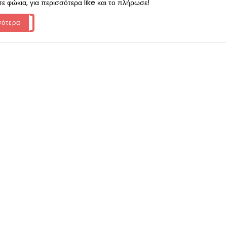
σε φώκια, για περισσότερα like και το πλήρωσε!
σότερα