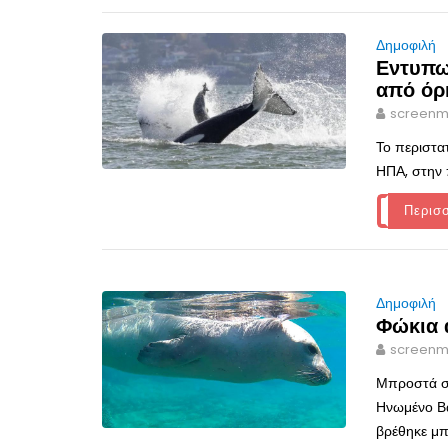
Δημοφιλή
Εντυπω
από όρ
screenm
Το περιστα
ΗΠΑ, στην 
Περισ
Δημοφιλή
Φώκια α
screenm
Μπροστά σε
Ηνωμένο Βα
βρέθηκε μπ