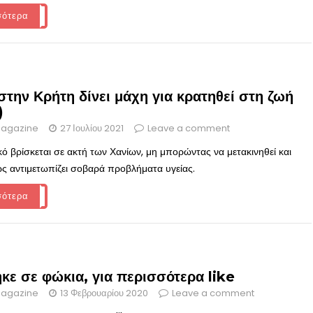
σότερα
την Κρήτη δίνει μάχη για κρατηθεί στη ζωή
)
agazine
27 Ιουλίου 2021
Leave a comment
κό βρίσκεται σε ακτή των Χανίων, μη μπορώντας να μετακινηθεί και
ως αντιμετωπίζει σοβαρά προβλήματα υγείας.
σότερα
κε σε φώκια, για περισσότερα like
agazine
13 Φεβρουαρίου 2020
Leave a comment