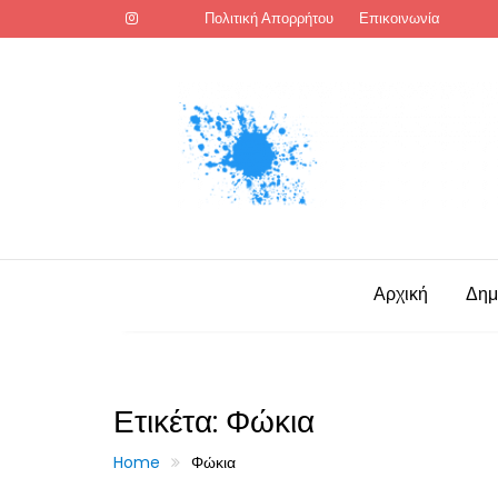
Skip
Πολιτική Απορρήτου
Επικοινωνία
to
content
Αρχική
Δημ
Ετικέτα:
Φώκια
Home
Φώκια