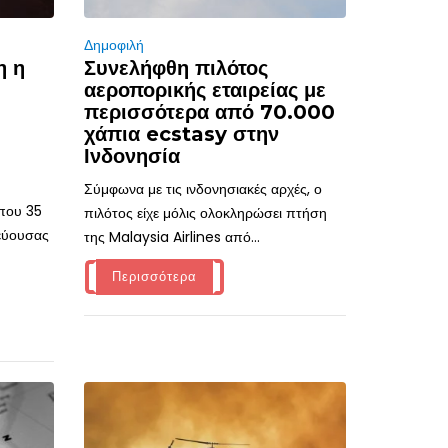
Δημοφιλή
η η
Συνελήφθη πιλότος
αεροπορικής εταιρείας με
περισσότερα από 70.000
χάπια ecstasy στην
Ινδονησία
Σύμφωνα με τις ινδονησιακές αρχές, ο
ίπου 35
πιλότος είχε μόλις ολοκληρώσει πτήση
τεύουσας
της Malaysia Airlines από...
Περισσότερα