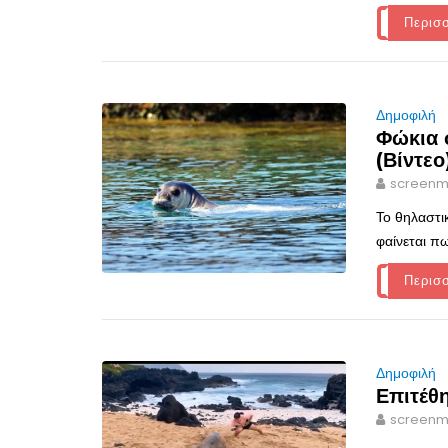
Περισ
Δημοφιλή
Φώκια σ
(Βίντεο
screenm
Το θηλαστι
φαίνεται π
Περισ
Δημοφιλή
Επιτέθη
screenm