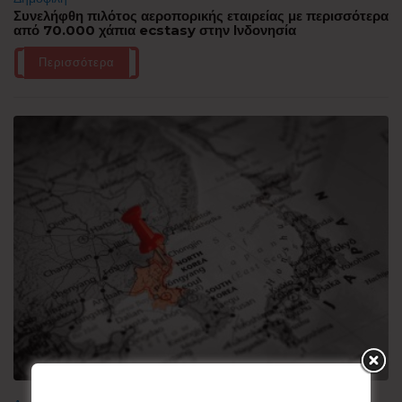
Συνελήφθη πιλότος αεροπορικής εταιρείας με περισσότερα
από 70.000 χάπια ecstasy στην Ινδονησία
Περισσότερα