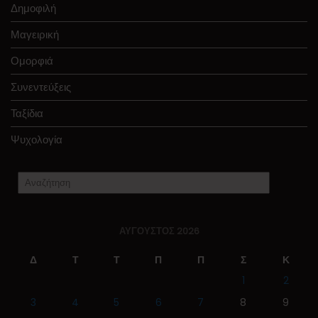
Δημοφιλή
Μαγειρική
Ομορφιά
Συνεντεύξεις
Ταξίδια
Ψυχολογία
ΑΎΓΟΥΣΤΟΣ 2026
Δ
Τ
Τ
Π
Π
Σ
Κ
1
2
3
4
5
6
7
8
9