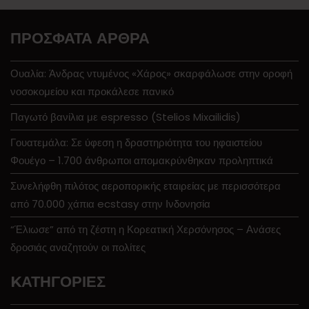
ΠΡΌΣΦΑΤΑ ΆΡΘΡΑ
Ουαλία: Άνδρας ντυμένος «Χάρος» σκαρφάλωσε στην οροφή
νοσοκομείου και προκάλεσε πανικό
Παγωτό βανίλια με espresso (Stelios Mixailidis)
Γουατεμάλα: Σε ύφεση η δραστηριότητα του ηφαιστείου
Φουέγο – 1.700 άνθρωποι απομακρύνθηκαν προληπτικά
Συνελήφθη πιλότος αεροπορικής εταιρείας με περισσότερα
από 70.000 χάπια ecstasy στην Ινδονησία
“Έλιωσε” από τη ζέστη η Κορεατική Χερσόνησος – Ανάσες
δροσιάς αναζητούν οι πολίτες
KΑΤΗΓΟΡΊΕΣ