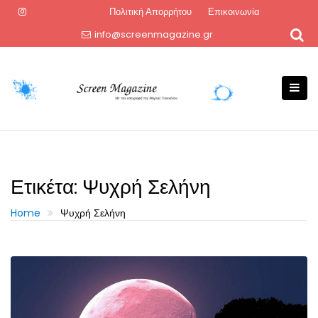
Skip
Πολιτική Απορρήτου
Επικοινωνία
to
info@screenmagazine.gr
content
Ετικέτα:
Ψυχρή Σελήνη
Home
Ψυχρή Σελήνη