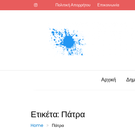
Skip
Πολιτική Απορρήτου
Επικοινωνία
to
content
Αρχική
Δημ
Ετικέτα:
Πάτρα
Home
Πάτρα