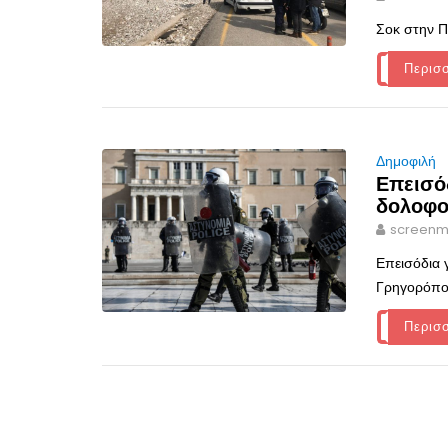
Σοκ στην Π
Περισ
Δημοφιλή
Επεισόδ
δολοφο
screenm
Επεισόδια 
Γρηγορόπου
Περισ