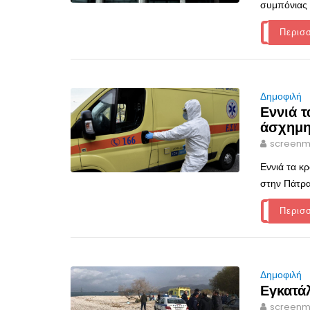
συμπόνιας 
Περισ
Δημοφιλή
Εννιά 
άσχημη
screenm
Εννιά τα κ
στην Πάτρ
Περισ
Δημοφιλή
Εγκατά
screenm