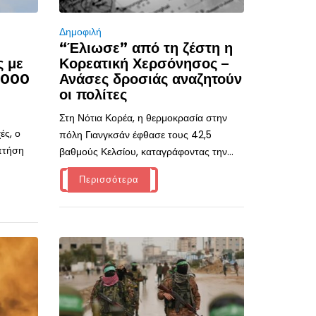
Δημοφιλή
“Έλιωσε” από τη ζέστη η
ς με
Κορεατική Χερσόνησος –
.000
Ανάσες δροσιάς αναζητούν
οι πολίτες
Στη Νότια Κορέα, η θερμοκρασία στην
ές, ο
πόλη Γιανγκσάν έφθασε τους 42,5
 πτήση
βαθμούς Κελσίου, καταγράφοντας την...
Περισσότερα