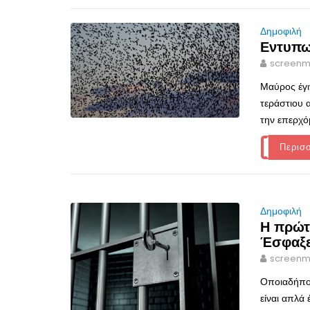
Δημοφιλή
Εντυπω
screenm
Μαύρος έγι
τεράστιου 
την επερχό
Περισ
Δημοφιλή
Η πρώτ
Έσφαξε
screenm
Οποιαδήποτ
είναι απλά