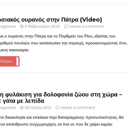
σιακός ουρανός στην Πάτρα (Video)
agazine
9 Φεβρουαρίου 2022
Leave a comment
νε ο ουρανός στην Πάτρα και το Πορθμείο του Ρίου, εξαιτίας του
αριθμού πουλιών που κατέκλυσαν την περιοχή, προοικονομώντας έτσι,
μενη κακοκαιρία.
σότερα
η φυλάκιση για δολοφονία ζώου στη χώρα –
 γάτα με λεπίδα
agazine
29 Ιουλίου 2021
Leave a comment
ε δικαιολογία και επιείκεια περί διαταραγμένης προσωπικότητας, θα
 ένα απάνθρωπο συγχωροχάρτι, σε ένα ον που δε χαίρει καμίας