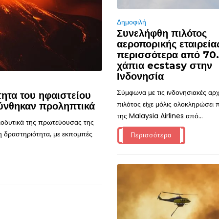
Δημοφιλή
Συνελήφθη πιλότος
αεροπορικής εταιρεία
περισσότερα από 70
χάπια ecstasy στην
Ινδονησία
Σύμφωνα με τις ινδονησιακές αρχ
ητα του ηφαιστείου
πιλότος είχε μόλις ολοκληρώσει
ύνθηκαν προληπτικά
της Malaysia Airlines από...
τιοδυτικά της πρωτεύουσας της
η δραστηριότητα, με εκπομπές
Περισσότερα