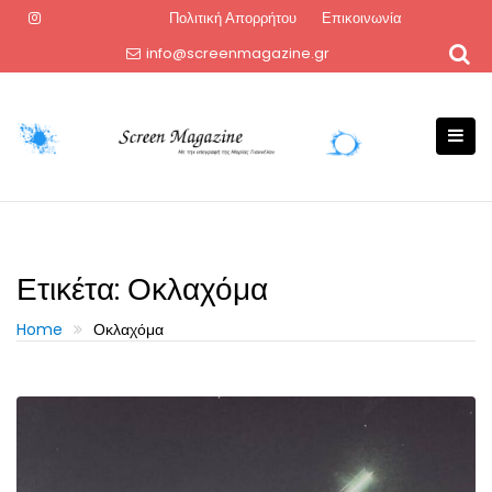
Skip
Πολιτική Απορρήτου
Επικοινωνία
to
info@screenmagazine.gr
content
Ετικέτα:
Οκλαχόμα
Home
Οκλαχόμα