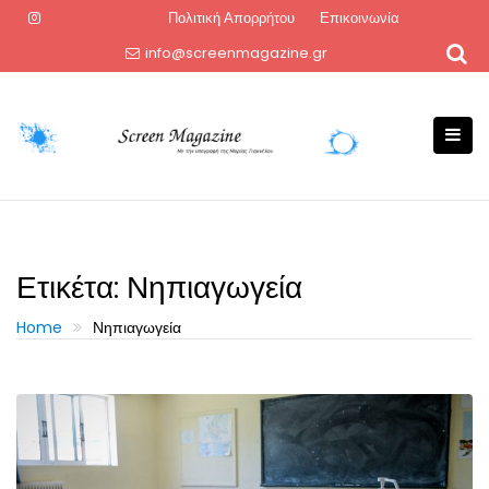
Skip
Πολιτική Απορρήτου
Επικοινωνία
to
info@screenmagazine.gr
content
Ετικέτα:
Νηπιαγωγεία
Home
Νηπιαγωγεία