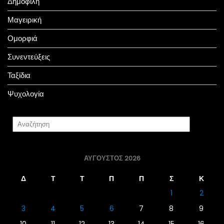
Δημοφιλή
Μαγειρική
Ομορφιά
Συνεντεύξεις
Ταξίδια
Ψυχολογία
ΑΎΓΟΥΣΤΟΣ 2026
Δ
Τ
Τ
Π
Π
Σ
Κ
1
2
3
4
5
6
7
8
9