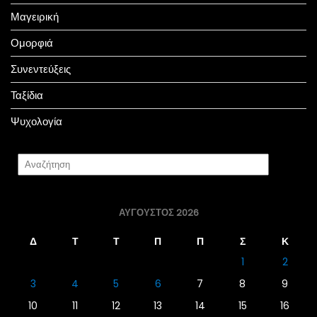
Μαγειρική
Ομορφιά
Συνεντεύξεις
Ταξίδια
Ψυχολογία
ΑΎΓΟΥΣΤΟΣ 2026
Δ
Τ
Τ
Π
Π
Σ
Κ
1
2
3
4
5
6
7
8
9
10
11
12
13
14
15
16