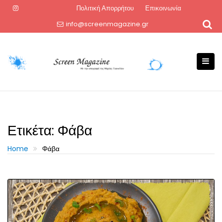
Skip
Πολιτική Απορρήτου
Επικοινωνία
to
info@screenmagazine.gr
content
Ετικέτα:
Φάβα
Home
Φάβα