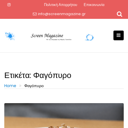
Skip
Πολιτική Απορρήτου
Επικοινωνία
to
info@screenmagazine.gr
content
Ετικέτα:
Φαγόπυρο
Home
Φαγόπυρο