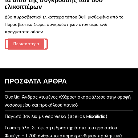
τα αίτια της σύγκρουσης των δύο
ελικοπτέρων
Δύο πυροσβεστικά ελικόπτερα τύπου Bell, μισθωμένα από το
Πυροσβεστικό Σώμα, συγκρούστηκαν στον αέρα ενώ
πραγματοποιούσαν...
Περισσότερα
ΠΡΌΣΦΑΤΑ ΆΡΘΡΑ
Ουαλία: Άνδρας ντυμένος «Χάρος» σκαρφάλωσε στην οροφή
νοσοκομείου και προκάλεσε πανικό
Παγωτό βανίλια με espresso (Stelios Mixailidis)
Γουατεμάλα: Σε ύφεση η δραστηριότητα του ηφαιστείου
Φουέγο – 1.700 άνθρωποι απομακρύνθηκαν προληπτικά