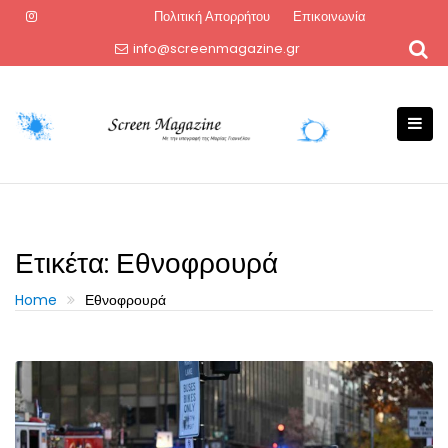
Skip
Πολιτική Απορρήτου
Επικοινωνία
to
info@screenmagazine.gr
content
Ετικέτα:
Εθνοφρουρά
Home
Εθνοφρουρά