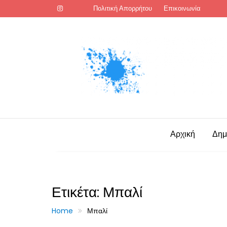
Skip
Πολιτική Απορρήτου
Επικοινωνία
to
content
Αρχική
Δημ
Ετικέτα:
Μπαλί
Home
Μπαλί