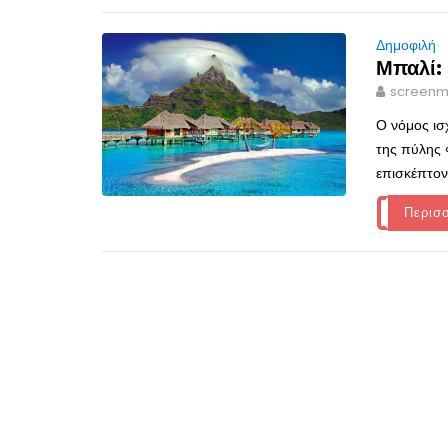
Δημοφιλή
Μπαλί: 
screenm
Ο νόμος ισ
της πύλης «
επισκέπτοντ
Περισ