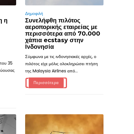
Δημοφιλή
η η
Συνελήφθη πιλότος
αεροπορικής εταιρείας με
περισσότερα από 70.000
χάπια ecstasy στην
Ινδονησία
Σύμφωνα με τις ινδονησιακές αρχές, ο
ίπου 35
πιλότος είχε μόλις ολοκληρώσει πτήση
τεύουσας
της Malaysia Airlines από...
Περισσότερα