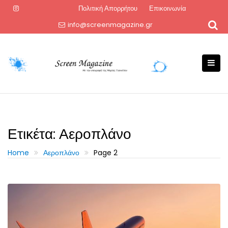
Skip
Πολιτική Απορρήτου
Επικοινωνία
to
info@screenmagazine.gr
content
Ετικέτα:
Αεροπλάνο
Home
Αεροπλάνο
Page 2