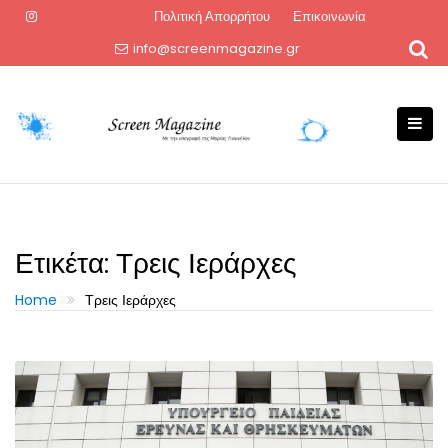
Skip
Πολιτική Απορρήτου
Επικοινωνία
to
info@screenmagazine.gr
content
Ετικέτα:
Τρεις Ιεράρχες
Home
Τρεις Ιεράρχες