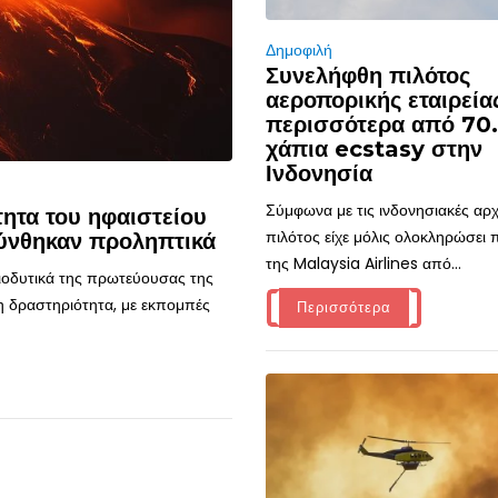
Δημοφιλή
Συνελήφθη πιλότος
αεροπορικής εταιρεία
περισσότερα από 70
χάπια ecstasy στην
Ινδονησία
Σύμφωνα με τις ινδονησιακές αρχ
ητα του ηφαιστείου
πιλότος είχε μόλις ολοκληρώσει
ύνθηκαν προληπτικά
της Malaysia Airlines από...
τιοδυτικά της πρωτεύουσας της
η δραστηριότητα, με εκπομπές
Περισσότερα