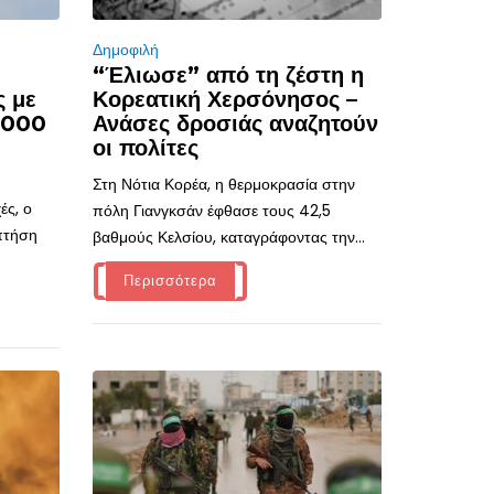
Δημοφιλή
“Έλιωσε” από τη ζέστη η
ς με
Κορεατική Χερσόνησος –
.000
Ανάσες δροσιάς αναζητούν
οι πολίτες
Στη Νότια Κορέα, η θερμοκρασία στην
ές, ο
πόλη Γιανγκσάν έφθασε τους 42,5
 πτήση
βαθμούς Κελσίου, καταγράφοντας την...
Περισσότερα