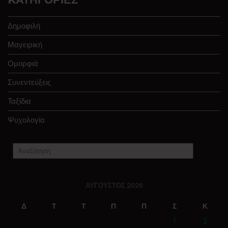
Δημοφιλή
Μαγειρική
Ομορφιά
Συνεντεύξεις
Ταξίδια
Ψυχολογία
ΑΎΓΟΥΣΤΟΣ 2026
Δ
Τ
Τ
Π
Π
Σ
Κ
1
2