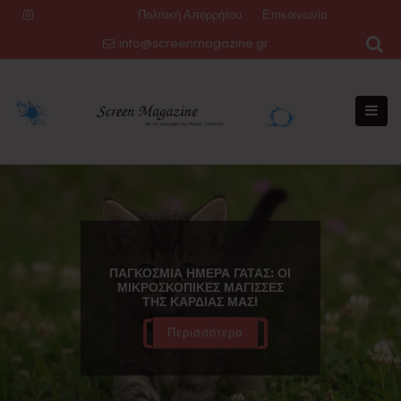
Skip
Πολιτική Απορρήτου
Επικοινωνία
to
info@screenmagazine.gr
content
ΠΑΓΚΌΣΜΙΑ ΗΜΈΡΑ ΓΆΤΑΣ: ΟΙ
ΜΙΚΡΟΣΚΟΠΙΚΈΣ ΜΆΓΙΣΣΕΣ
ΤΗΣ ΚΑΡΔΙΆΣ ΜΑΣ!
Περισσότερα