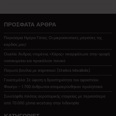
ΠΡΌΣΦΑΤΑ ΆΡΘΡΑ
Παγκόσμια Ημέρα Γάτας: Οι μικροσκοπικές μάγισσες της
καρδιάς μας!
Ουαλία: Άνδρας ντυμένος «Χάρος» σκαρφάλωσε στην οροφή
νοσοκομείου και προκάλεσε πανικό
Παγωτό βανίλια με espresso (Stelios Mixailidis)
Γουατεμάλα: Σε ύφεση η δραστηριότητα του ηφαιστείου
Φουέγο – 1.700 άνθρωποι απομακρύνθηκαν προληπτικά
Συνελήφθη πιλότος αεροπορικής εταιρείας με περισσότερα
από 70.000 χάπια ecstasy στην Ινδονησία
KΑΤΗΓΟΡΊΕΣ