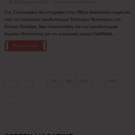
23 Δεκεμβρίου 2019
Leave a comment
Στις 2 Ιανουαρίου θα υπογραφεί στην Αθήνα διακρατική συμφωνία
από τον Ισραηλινό πρωθυπουργό Μπένιαμιν Νετανιάχου, τον
Κύπριο Πρόεδρο, Νίκο Αναστασιάδη, και τον πρωθυπουργό
Κυριάκο Μητσοτάκη, για τον ενεργειακό αγωγό EastMed.....
Περισσότερα
Σελιδοποίηση
άρθρων
Page
Page
Page
Page
Page
«
1
…
457
458
459
…
505
»