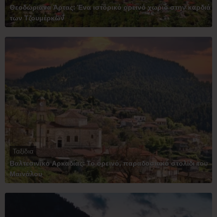
Θεοδώριανα Άρτας: Ένα ιστορικό ορεινό χωριό στην καρδιά
των Τζουμέρκων
Ταξίδια
Βαλτεσινίκο Αρκαδίας: Το ορεινό, παραδοσιακό στολίδι του
Μαινάλου