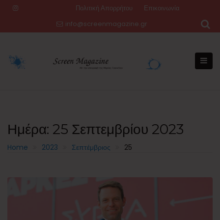
Skip
Πολιτική Απορρήτου
Επικοινωνία
to
info@screenmagazine.gr
content
Ημέρα:
25 Σεπτεμβρίου 2023
Home
2023
Σεπτέμβριος
25