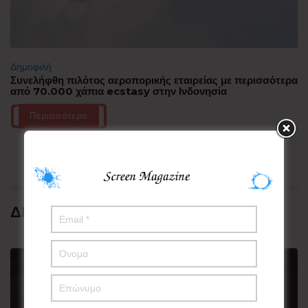
Δημοφιλή
Συνελήφθη πιλότος αεροπορικής εταιρείας με περισσότερα
από 70.000 χάπια ecstasy στην Ινδονησία
Περισσότερα
ΔΗΜΟΦΙΛΗ