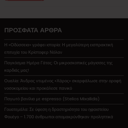
ΠΡΌΣΦΑΤΑ ΆΡΘΡΑ
Η «Οδύσσεια» γράφει ιστορία: Η μεγαλύτερη εισπρακτική
επιτυχία του Κρίστοφερ Νόλαν
Παγκόσμια Ημέρα Γάτας: Οι μικροσκοπικές μάγισσες της
καρδιάς μας!
Ουαλία: Άνδρας ντυμένος «Χάρος» σκαρφάλωσε στην οροφή
νοσοκομείου και προκάλεσε πανικό
Παγωτό βανίλια με espresso (Stelios Mixailidis)
Γουατεμάλα: Σε ύφεση η δραστηριότητα του ηφαιστείου
Φουέγο – 1.700 άνθρωποι απομακρύνθηκαν προληπτικά