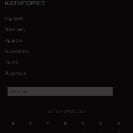
KΑΤΗΓΟΡΊΕΣ
Δημοφιλή
Μαγειρική
Ομορφιά
Συνεντεύξεις
Ταξίδια
Ψυχολογία
ΣΕΠΤΈΜΒΡΙΟΣ 2023
Δ
Τ
Τ
Π
Π
Σ
Κ
1
2
3