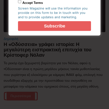
Accept Terms
Screen Magazine will use the information you
provide on this form to be in touch with you
and to provide updates and marketing.
Δημοφιλή
Η «Οδύσσεια» γράφει ιστορία: Η
μεγαλύτερη εισπρακτική επιτυχία του
Κρίστοφερ Νόλαν
Το ρεκόρ έχει ξεχωριστή βαρύτητα για τον Νόλαν, αφού η
«Οδύσσεια» είναι η πρώτη μεγάλου μήκους ταινία μυθοπλασίας
που γυρίστηκε εξ ολοκλήρου με κάμερες IMAX φιλμ, επιλογή που
συνδέθηκε εξαρχής με την προσπάθεια του σκηνοθέτη να
μεταφέρει την κλίμακα του ομηρικού έπους, στη μεγάλη οθόνη.
Περισσότερα