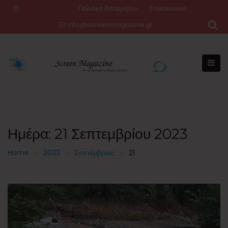
Skip
Πολιτική Απορρήτου
Επικοινωνία
to
info@screenmagazine.gr
content
Ημέρα:
21 Σεπτεμβρίου 2023
Home
2023
Σεπτέμβριος
21