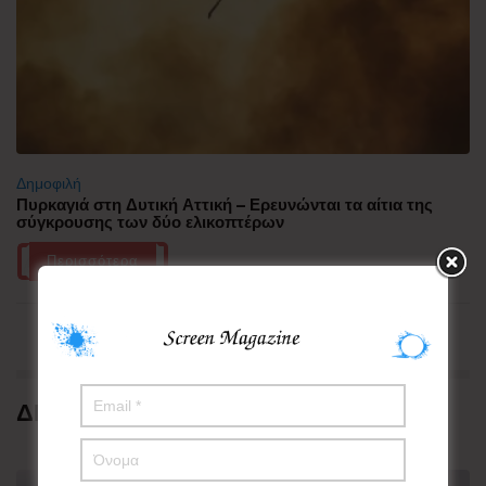
Δημοφιλή
Πυρκαγιά στη Δυτική Αττική – Ερευνώνται τα αίτια της
σύγκρουσης των δύο ελικοπτέρων
Περισσότερα
ΔΗΜΟΦΙΛΗ