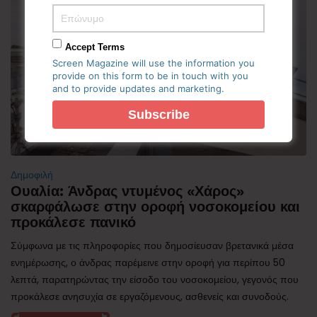
Accept Terms
Screen Magazine will use the information you
provide on this form to be in touch with you
and to provide updates and marketing.
Δημοφιλή
Ουαλία: Άνδρας ντυμένος «Χάρος»
σκαρφάλωσε στην οροφή νοσοκομείου και
προκάλεσε πανικό
Σύμφωνα με τις πληροφορίες που δημοσίευσαν βρετανικά μέσα
ενημέρωσης, ο άνδρας παρέμεινε στην οροφή για περίπου 50
λεπτά, παρατηρώντας την είσοδο του νοσοκομείου, γεγονός που
προκάλεσε ανησυχία σε εργαζόμενους, ασθενείς και συνοδούς.