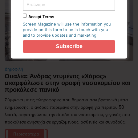
Accept Terms
Screen Magazine will use the information you
provide on this form to be in touch with you
and to provide updates and marketing.
Δημοφιλή
Ουαλία: Άνδρας ντυμένος «Χάρος»
σκαρφάλωσε στην οροφή νοσοκομείου και
προκάλεσε πανικό
Σύμφωνα με τις πληροφορίες που δημοσίευσαν βρετανικά μέσα
ενημέρωσης, ο άνδρας παρέμεινε στην οροφή για περίπου 50
λεπτά, παρατηρώντας την είσοδο του νοσοκομείου, γεγονός που
προκάλεσε ανησυχία σε εργαζόμενους, ασθενείς και συνοδούς.
Περισσότερα