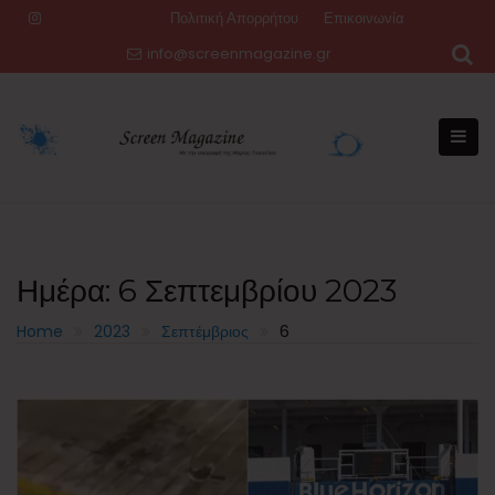
Skip
Πολιτική Απορρήτου
Επικοινωνία
to
info@screenmagazine.gr
content
Ημέρα:
6 Σεπτεμβρίου 2023
Home
2023
Σεπτέμβριος
6