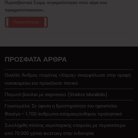
Πυροσβεστικό Σώμα, συγκρούστηκαν στον αέρα ενώ
πραγματοποιούσαν...
Περισσότερα
ΠΡΌΣΦΑΤΑ ΆΡΘΡΑ
Ουαλία: Άνδρας ντυμένος «Χάρος» σκαρφάλωσε στην οροφή
νοσοκομείου και προκάλεσε πανικό
Παγωτό βανίλια με espresso (Stelios Mixailidis)
Γουατεμάλα: Σε ύφεση η δραστηριότητα του ηφαιστείου
Φουέγο – 1.700 άνθρωποι απομακρύνθηκαν προληπτικά
Συνελήφθη πιλότος αεροπορικής εταιρείας με περισσότερα
από 70.000 χάπια ecstasy στην Ινδονησία