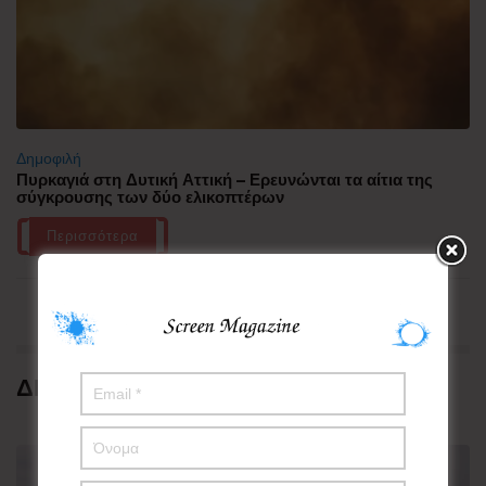
Δημοφιλή
Πυρκαγιά στη Δυτική Αττική – Ερευνώνται τα αίτια της
σύγκρουσης των δύο ελικοπτέρων
Περισσότερα
ΔΗΜΟΦΙΛΗ