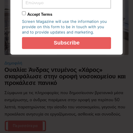
Accept Terms
Screen Magazine will use the information you
provide on this form to be in touch with you
and to provide updates and marketing.
Δημοφιλή
Ουαλία: Άνδρας ντυμένος «Χάρος»
σκαρφάλωσε στην οροφή νοσοκομείου και
προκάλεσε πανικό
Σύμφωνα με τις πληροφορίες που δημοσίευσαν βρετανικά μέσα
ενημέρωσης, ο άνδρας παρέμεινε στην οροφή για περίπου 50
λεπτά, παρατηρώντας την είσοδο του νοσοκομείου, γεγονός που
προκάλεσε ανησυχία σε εργαζόμενους, ασθενείς και συνοδούς.
Περισσότερα