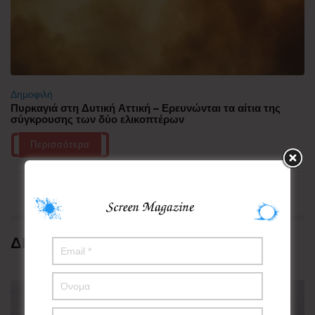
Δημοφιλή
Πυρκαγιά στη Δυτική Αττική – Ερευνώνται τα αίτια της
σύγκρουσης των δύο ελικοπτέρων
Περισσότερα
ΔΗΜΟΦΙΛΗ