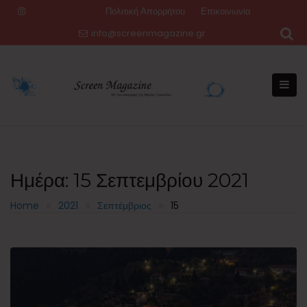
Skip
Πολιτική Απορρήτου
Επικοινωνία
to
info@screenmagazine.gr
content
Ημέρα:
15 Σεπτεμβρίου 2021
Home
2021
Σεπτέμβριος
15