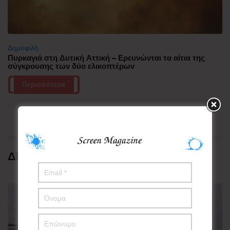
Δημοφιλή
Πυρκαγιά στη Δυτική Αττική – Ερευνώνται τα αίτια της
σύγκρουσης των δύο ελικοπτέρων
Περισσότερα
ΔΗΜΟΦΙΛΗ