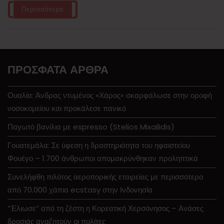
Περισσότερα
ΠΡΌΣΦΑΤΑ ΆΡΘΡΑ
Ουαλία: Άνδρας ντυμένος «Χάρος» σκαρφάλωσε στην οροφή
νοσοκομείου και προκάλεσε πανικό
Παγωτό βανίλια με espresso (Stelios Mixailidis)
Γουατεμάλα: Σε ύφεση η δραστηριότητα του ηφαιστείου
Φουέγο – 1.700 άνθρωποι απομακρύνθηκαν προληπτικά
Συνελήφθη πιλότος αεροπορικής εταιρείας με περισσότερα
από 70.000 χάπια ecstasy στην Ινδονησία
“Έλιωσε” από τη ζέστη η Κορεατική Χερσόνησος – Ανάσες
δροσιάς αναζητούν οι πολίτες