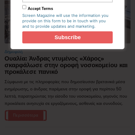
Accept Terms
Screen Magazine will use the information you
provide on this form to be in touch with you
and to provide updates and marketing.
Δημοφιλή
Ουαλία: Άνδρας ντυμένος «Χάρος»
σκαρφάλωσε στην οροφή νοσοκομείου και
προκάλεσε πανικό
Σύμφωνα με τις πληροφορίες που δημοσίευσαν βρετανικά μέσα
ενημέρωσης, ο άνδρας παρέμεινε στην οροφή για περίπου 50
λεπτά, παρατηρώντας την είσοδο του νοσοκομείου, γεγονός που
προκάλεσε ανησυχία σε εργαζόμενους, ασθενείς και συνοδούς.
Περισσότερα