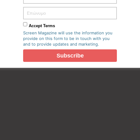
Accept Terms
Screen Magazine will use the information you
provide on this form to be in touch with you
and to provide updates and marketing.