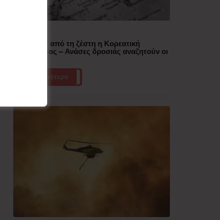
Δημοφιλή
“Έλιωσε” από τη ζέστη η Κορεατική
Χερσόνησος – Ανάσες δροσιάς αναζητούν οι
πολίτες
Περισσότερα