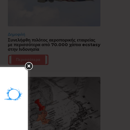
Δημοφιλή
Συνελήφθη πιλότος αεροπορικής εταιρείας
με περισσότερα από 70.000 χάπια ecstasy
στην Ινδονησία
Περισσότερα