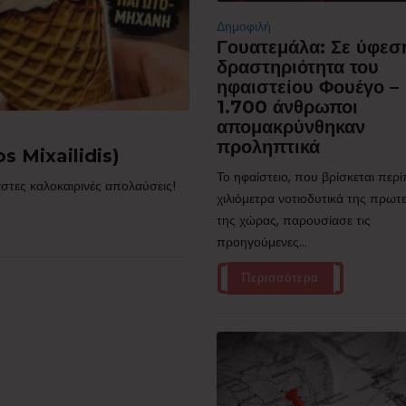
Δημοφιλή
Γουατεμάλα: Σε ύφεσ
δραστηριότητα του
ηφαιστείου Φουέγο –
1.700 άνθρωποι
απομακρύνθηκαν
προληπτικά
s Mixailidis)
Το ηφαίστειο, που βρίσκεται περ
στες καλοκαιρινές απολαύσεις!
χιλιόμετρα νοτιοδυτικά της πρω
της χώρας, παρουσίασε τις
προηγούμενες...
Περισσότερα