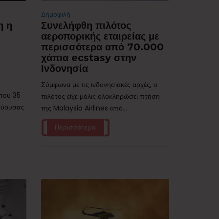
Δημοφιλή
η η
Συνελήφθη πιλότος
αεροπορικής εταιρείας με
περισσότερα από 70.000
χάπια ecstasy στην
Ινδονησία
Σύμφωνα με τις ινδονησιακές αρχές, ο
ίπου 35
πιλότος είχε μόλις ολοκληρώσει πτήση
τεύουσας
της Malaysia Airlines από...
Περισσότερα